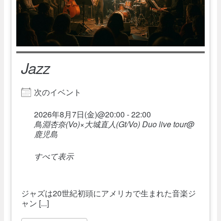
Jazz
次のイベント
2026年8月7日(金)@20:00 - 22:00
鳥淵杏奈(Vo)×大城直人(Gt/Vo) Duo live tour@
鹿児島
すべて表示
ジャズは20世紀初頭にアメリカで生まれた音楽ジ
ャン [...]