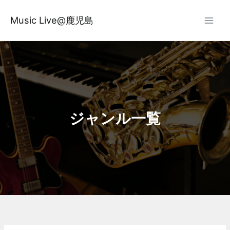
内
容
Music Live@鹿児島
を
ス
キ
ッ
プ
ジャンル一覧