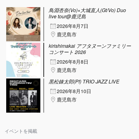
鳥淵杏奈(Vo)×大城直人(Gt/Vo) Duo
live tour@鹿児島
2026年8月7日
鹿児島市
kirishimakai アフタヌーンファミリー
コンサート 2026
2026年8月8日
鹿児島市
黒松錬太郎(Pf) TRIO JAZZ LIVE
2026年8月10日
鹿児島市
イベントを掲載