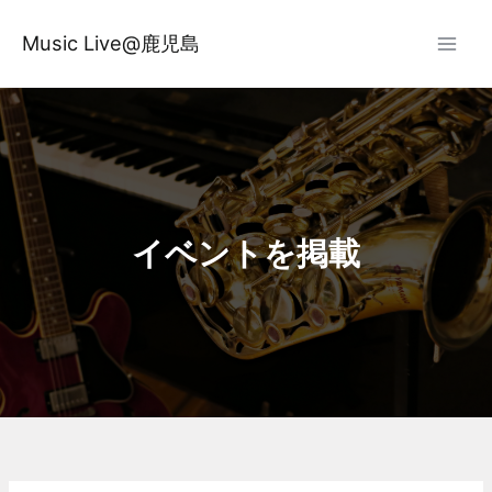
内
容
Music Live@鹿児島
を
ス
キ
ッ
プ
イベントを掲載