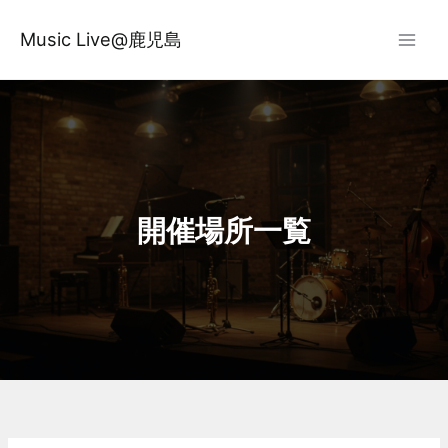
内
容
Music Live@鹿児島
を
ス
キ
ッ
プ
開催場所一覧