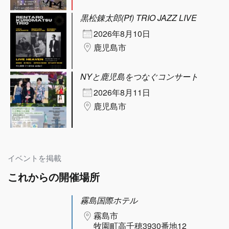
黒松錬太郎(Pf) TRIO JAZZ LIVE
2026年8月10日
鹿児島市
NYと鹿児島をつなぐコンサート
2026年8月11日
鹿児島市
イベントを掲載
これからの開催場所
霧島国際ホテル
霧島市
牧園町高千穂3930番地12