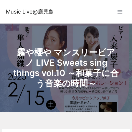
内
容
Music Live@鹿児島
を
ス
キ
ッ
プ
霧や櫻や マンスリーピア
ノ LIVE Sweets sing
things vol.10 ～和菓子に合
う音楽の時間～