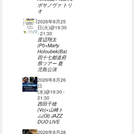
ボサノヴァ トリ
オ
2026年8月25
日(火)@19:30
- 21:30
渡辺翔太
(Pf)×Marty
Holoubek(Ba)
四十七都道府
県ツアー 鹿
児島公演
2026年8月26
日
(水)@19:30 -
21:30
西田千穂
(Vo)×山崎ト
ム(Gt) JAZZ
DUO LIVE
2026年8月28