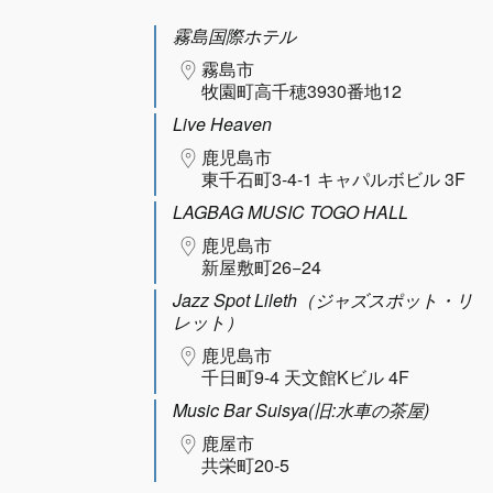
霧島国際ホテル
霧島市
牧園町高千穂3930番地12
Live Heaven
鹿児島市
東千石町3-4-1 キャパルボビル 3F
LAGBAG MUSIC TOGO HALL
鹿児島市
新屋敷町26−24
Jazz Spot Lileth（ジャズスポット・リ
レット）
鹿児島市
千日町9-4 天文館Kビル 4F
Music Bar Suisya(旧:水車の茶屋)
鹿屋市
共栄町20-5