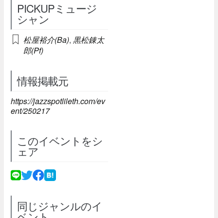
PICKUPミュージ
シャン
松屋裕介(Ba)
,
黒松錬太
郎(Pf)
情報掲載元
https://jazzspotlileth.com/ev
ent/250217
このイベントをシ
ェア
同じジャンルのイ
ベント