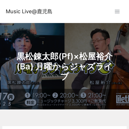
内
容
Music Live@鹿児島
を
ス
キ
ッ
プ
黒松錬太郎(Pf)×松屋裕介
(Ba) 月曜からジャズライ
ブ