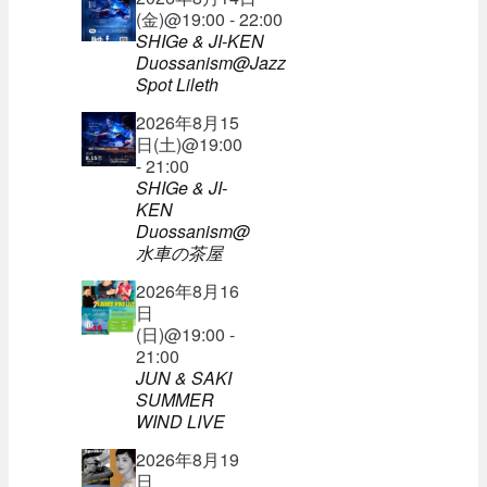
(金)@19:00 - 22:00
SHIGe & JI-KEN
Duossanism@Jazz
Spot Lileth
2026年8月15
日(土)@19:00
- 21:00
SHIGe & JI-
KEN
Duossanism@
水車の茶屋
2026年8月16
日
(日)@19:00 -
21:00
JUN & SAKI
SUMMER
WIND LIVE
2026年8月19
日