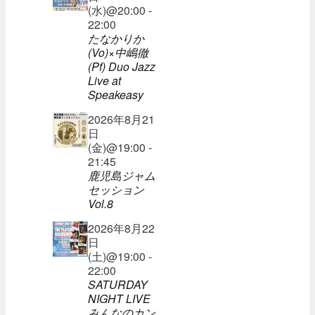
(水)@20:00 -
22:00
たなかりか
(Vo)×中嶋徹
(Pf) Duo Jazz
Live at
Speakeasy
2026年8月21
日
(金)@19:00 -
21:45
鹿児島ジャム
セッション
Vol.8
2026年8月22
日
(土)@19:00 -
22:00
SATURDAY
NIGHT LIVE
みんなのカン