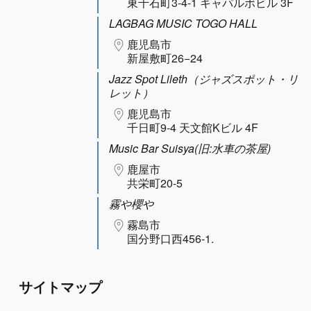
東千石町3-4-1 キャパルボビル 3F
LAGBAG MUSIC TOGO HALL
鹿児島市
新屋敷町26−24
Jazz Spot Lileth（ジャズスポット・リ
レット）
鹿児島市
千日町9-4 天文館Kビル 4F
Music Bar Suisya(旧:水車の茶屋)
鹿屋市
共栄町20-5
霧や櫻や
霧島市
国分野口西456-1.
サイトマップ