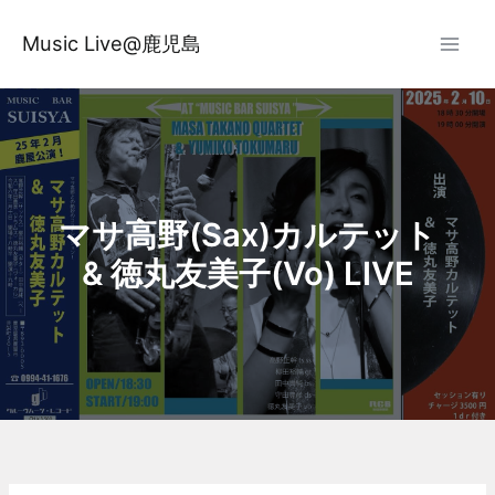
内
容
Music Live@鹿児島
を
ス
キ
ッ
プ
マサ高野(Sax)カルテット
& 徳丸友美子(Vo) LIVE