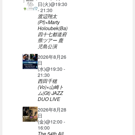
日(火)@19:30
- 21:30
渡辺翔太
(Pf)×Marty
Holoubek(Ba)
四十七都道府
県ツアー 鹿
児島公演
2026年8月26
日
(水)@19:30 -
21:30
西田千穂
(Vo)×山崎ト
ム(Gt) JAZZ
DUO LIVE
2026年8月28
日
(金)@12:00 -
16:00
The 54th All