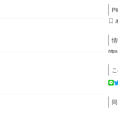
P
情
https
こ
同
）