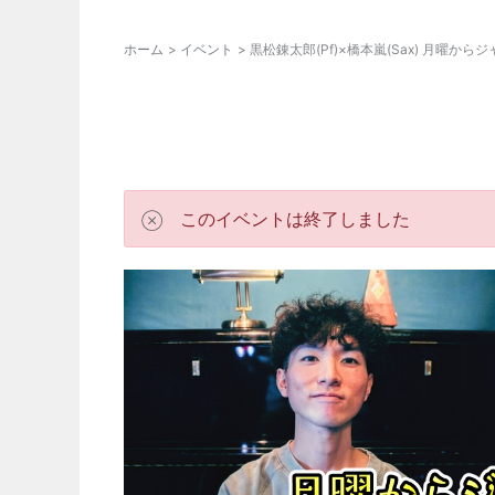
ホーム
イベント
黒松錬太郎(Pf)×橋本嵐(Sax) 月曜から
このイベントは終了しました