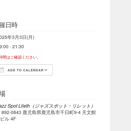
催日時
025年3月3日(月)
9:00 - 21:30
了時間はご確認ください。
ADD TO CALENDAR
Download ICS
Google Calendar
iCalen
場
azz Spot Lileth（ジャズスポット・リレット）
〒892-0843 鹿児島県鹿児島市千日町9-4 天文館
ビル 4F