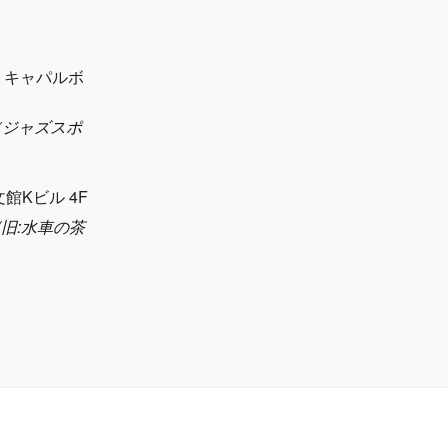
1 キャパルボ
eth（ジャズスポ
）
文館Kビル 4F
sya(旧:水車の茶