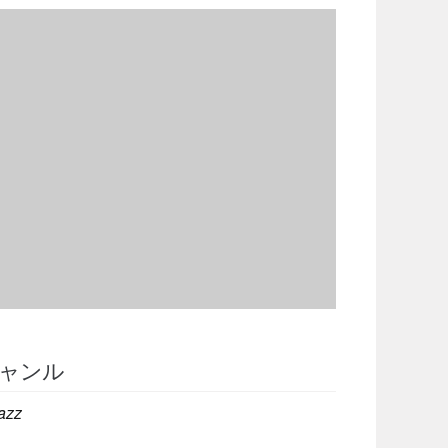
ャンル
azz