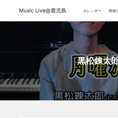
内
容
Music Live@鹿児島
カレンダー
開催
を
ス
キ
ッ
プ
黒松錬太郎