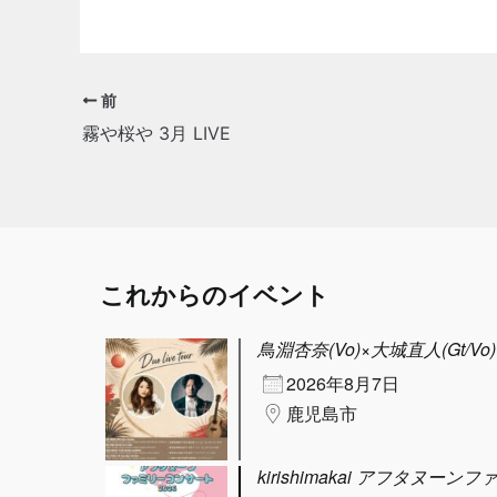
前
霧や桜や 3月 LIVE
これからのイベント
鳥淵杏奈(Vo)×大城直人(Gt/Vo) D
2026年8月7日
鹿児島市
kirishimakai アフタヌーン