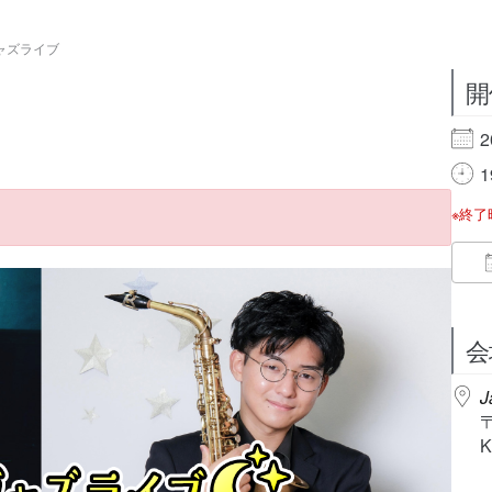
ジャズライブ
開
2
1
※終
会
J
K