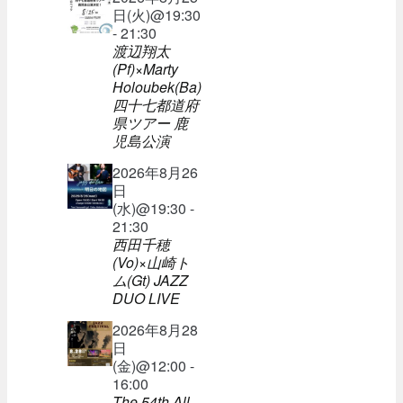
日(火)@19:30
- 21:30
渡辺翔太
(Pf)×Marty
Holoubek(Ba)
四十七都道府
県ツアー 鹿
児島公演
2026年8月26
日
(水)@19:30 -
21:30
西田千穂
(Vo)×山崎ト
ム(Gt) JAZZ
DUO LIVE
2026年8月28
日
(金)@12:00 -
16:00
The 54th All