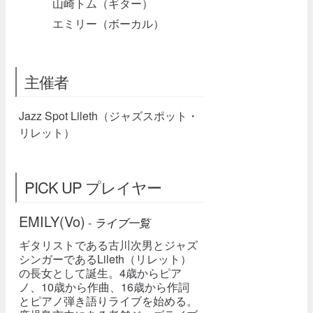
山崎トム（ギター）
エミリー（ボーカル）
主催者
Jazz Spot Lileth（ジャズスポット・
リレット）
PICK UP プレイヤー
EMILY(Vo)
-
ライブ一覧
ギタリストである古川次男とジャズ
シンガーであるLileth（リレット）
の長女として誕生。4歳からピア
ノ、10歳から作曲、16歳から作詞
とピアノ弾き語りライブを始める。