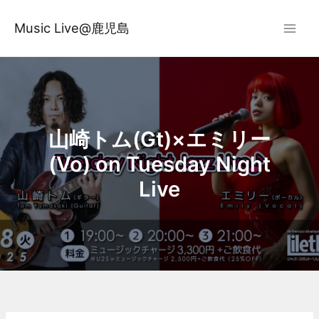
内
容
Music Live@鹿児島
を
ス
キ
ッ
プ
山崎トム(Gt)×エミリー
(Vo) on Tuesday Night
Live