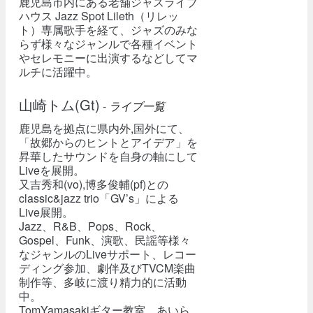
鹿児島市内にある老舗ジャズライブ
ハウス Jazz Spot Lileth（リレッ
ト）専属歌手を経て、ジャズのみな
らず様々なジャンルで各種イベント
やセレモニーに出演するなどしてマ
ルチに活躍中。
山崎トム(Gt)
-
ライブ一覧
鹿児島を拠点に県内外,国外にて、
「故郷からのヒントとアイデア」を
昇華したサウンドを自身の軸にして
Liveを展開。
又吉秀和(vo),博多俊輔(pf)との
classic&jazz trio「GV’s」による
Live展開。
Jazz、R&B、Pops、Rock、
Gospel、Funk、演歌、民謡等様々
なジャンルのLiveサポート、レコー
ディング参加、劇伴及びTVCM楽曲
制作等、多岐に渡り精力的に活動
中。
TomYamasakiギター教室、あいら