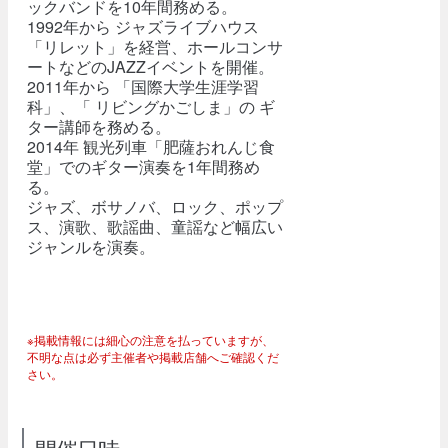
ックバンドを10年間務める。
1992年から ジャズライブハウス
「リレット」を経営、ホールコンサ
ートなどのJAZZイベントを開催。
2011年から 「国際大学生涯学習
科」、「 リビングかごしま」の ギ
ター講師を務める。
2014年 観光列車「肥薩おれんじ食
堂」でのギター演奏を1年間務め
る。
ジャズ、ボサノバ、ロック、ポップ
ス、演歌、歌謡曲、童謡など幅広い
ジャンルを演奏。
※掲載情報には細心の注意を払っていますが、
不明な点は必ず主催者や掲載店舗へご確認くだ
さい。