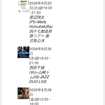
2026年8月25
日(火)@19:30
- 21:30
渡辺翔太
(Pf)×Marty
Holoubek(Ba)
四十七都道府
県ツアー 鹿
児島公演
2026年8月26
日
(水)@19:30 -
21:30
西田千穂
(Vo)×山崎ト
ム(Gt) JAZZ
DUO LIVE
2026年8月28
日
(金)@12:00 -
16:00