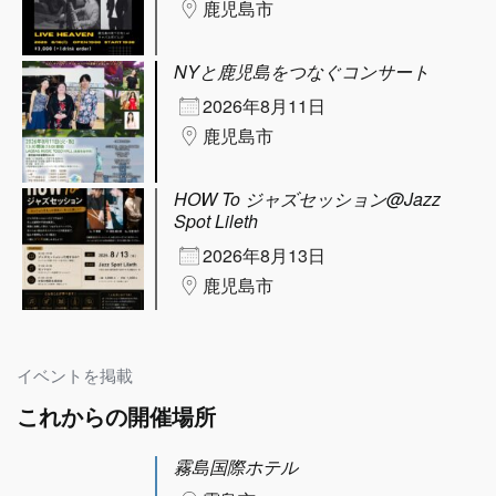
鹿児島市
NYと鹿児島をつなぐコンサート
2026年8月11日
鹿児島市
HOW To ジャズセッション@Jazz
Spot Lileth
2026年8月13日
鹿児島市
イベントを掲載
これからの開催場所
霧島国際ホテル