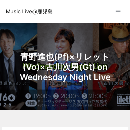
内
容
Music Live@鹿児島
を
ス
キ
ッ
プ
青野進也(Pf)×リレット
(Vo)×古川次男(Gt) on
Wednesday Night Live