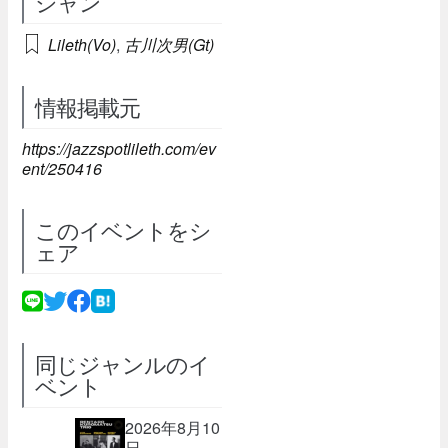
シャン
Lileth(Vo)
,
古川次男(Gt)
情報掲載元
https://jazzspotlileth.com/ev
ent/250416
このイベントをシ
ェア
同じジャンルのイ
ベント
2026年8月10
日