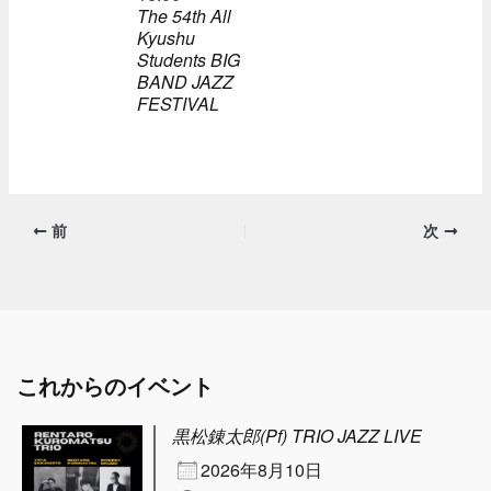
The 54th All
Kyushu
Students BIG
BAND JAZZ
FESTIVAL
前
次
これからのイベント
黒松錬太郎(Pf) TRIO JAZZ LIVE
2026年8月10日