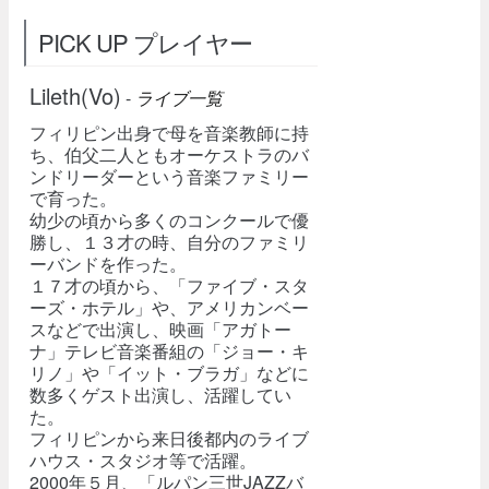
PICK UP プレイヤー
Lileth(Vo)
-
ライブ一覧
フィリピン出身で母を音楽教師に持
ち、伯父二人ともオーケストラのバ
ンドリーダーという音楽ファミリー
で育った。
幼少の頃から多くのコンクールで優
勝し、１３才の時、自分のファミリ
ーバンドを作った。
１７才の頃から、「ファイブ・スタ
ーズ・ホテル」や、アメリカンベー
スなどで出演し、映画「アガトー
ナ」テレビ音楽番組の「ジョー・キ
リノ」や「イット・ブラガ」などに
数多くゲスト出演し、活躍してい
た。
フィリピンから来日後都内のライブ
ハウス・スタジオ等で活躍。
2000年５月、「ルパン三世JAZZバ