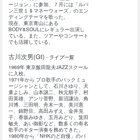
ージョン」に参加、７月には「ルパ
ン三世１＄マネーウォーズ」のエン
ディングテーマを歌った。
現在、東京青山にある
BODY&SOULにレギュラー出演し
ている。また、ツアーやコンサート
でも活躍している。
古川次男(Gt)
-
ライブ一覧
1969年 東京飯田龍夫JAZZスクール
に入校。
1971年から プロ歌手のバックミュ
ージシャンとして、石川さゆり、天
童よしみ、山本譲二、秋元順子、村
田英雄、アンリ菅野、新沼謙治、角
川博、三田明、舟木一夫、美川憲
一、錦野旦、高田みずえ、金井克
子、香坂みゆき、五月みどり、笈田
敏夫、あい御影など、数多くの有名
歌手のギター演奏を務めてきた。
1980年から「NHKのど自慢」のバ