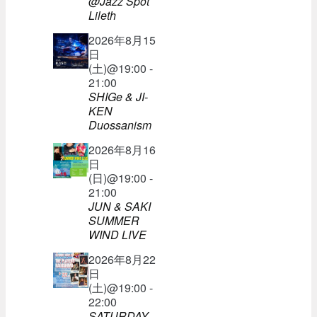
@Jazz Spot
Lileth
2026年8月15
日
(土)@19:00 -
21:00
SHIGe & JI-
KEN
Duossanism
2026年8月16
日
(日)@19:00 -
21:00
JUN & SAKI
SUMMER
WIND LIVE
2026年8月22
日
(土)@19:00 -
22:00
SATURDAY