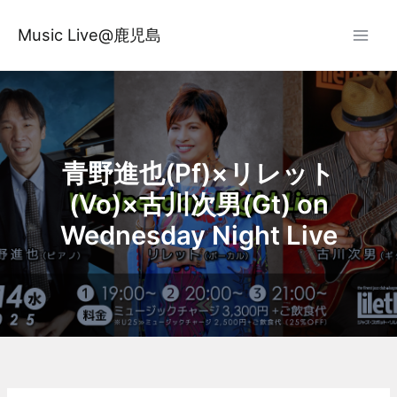
内
容
Music Live@鹿児島
を
ス
キ
ッ
プ
青野進也(Pf)×リレット
(Vo)×古川次男(Gt) on
Wednesday Night Live