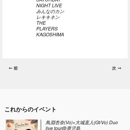
NIGHT LIVE
みんなのカン
レキキネン
THE
PLAYERS
KAGOSHIMA
前
次
これからのイベント
鳥淵杏奈(Vo)×大城直人(Gt/Vo) Duo
live tour@鹿児島