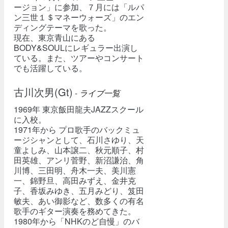
ージョン」に参加、７月には「ルパ
ン三世１＄マネーウォーズ」のエン
ディングテーマを歌った。
現在、東京青山にある
BODY&SOULにレギュラー出演し
ている。また、ツアーやコンサート
でも活躍している。
古川次男(Gt)
-
ライブ一覧
1969年 東京飯田龍夫JAZZスクール
に入校。
1971年から プロ歌手のバックミュ
ージシャンとして、石川さゆり、天
童よしみ、山本譲二、秋元順子、村
田英雄、アンリ菅野、新沼謙治、角
川博、三田明、舟木一夫、美川憲
一、錦野旦、高田みずえ、金井克
子、香坂みゆき、五月みどり、笈田
敏夫、あい御影など、数多くの有名
歌手のギター演奏を務めてきた。
1980年から「NHKのど自慢」のバ