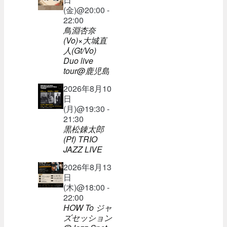
(金)@20:00 -
22:00
鳥淵杏奈
(Vo)×大城直
人(Gt/Vo)
Duo live
tour@鹿児島
2026年8月10
日
(月)@19:30 -
21:30
黒松錬太郎
(Pf) TRIO
JAZZ LIVE
2026年8月13
日
(木)@18:00 -
22:00
HOW To ジャ
ズセッション