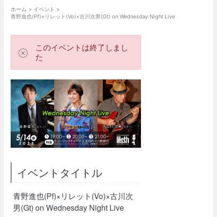
ホーム
イベント
青野進也(Pf)×リレット(Vo)×古川次男(Gt) on Wednesday Night Live
このイベントは終了しまし
た
イベントタイトル
青野進也(Pf)×リレット(Vo)×古川次
男(Gt) on Wednesday Night Live