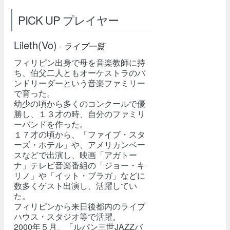
PICK UP プレイヤー
Lileth(Vo)
-
ライブ一覧
フィリピン出身で母を音楽教師に持
ち、伯父二人ともオーケストラのバ
ンドリーダーという音楽ファミリー
で育った。
幼少の頃から多くのコンクールで優
勝し、１３才の時、自分のファミリ
ーバンドを作った。
１７才の頃から、「ファイブ・スタ
ーズ・ホテル」や、アメリカンベー
スなどで出演し、映画「アガトー
ナ」テレビ音楽番組の「ジョー・キ
リノ」や「イット・ブラガ」などに
数多くゲスト出演し、活躍してい
た。
フィリピンから来日後都内のライブ
ハウス・スタジオ等で活躍。
2000年５月、「ルパン三世JAZZバ