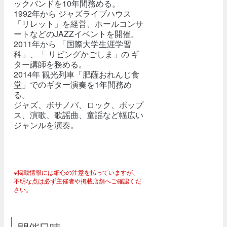
ックバンドを10年間務める。
1992年から ジャズライブハウス
「リレット」を経営、ホールコンサ
ートなどのJAZZイベントを開催。
2011年から 「国際大学生涯学習
科」、「 リビングかごしま」の ギ
ター講師を務める。
2014年 観光列車「肥薩おれんじ食
堂」でのギター演奏を1年間務め
る。
ジャズ、ボサノバ、ロック、ポップ
ス、演歌、歌謡曲、童謡など幅広い
ジャンルを演奏。
※掲載情報には細心の注意を払っていますが、
不明な点は必ず主催者や掲載店舗へご確認くだ
さい。