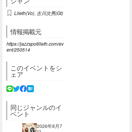
シャン
Lileth(Vo)
,
古川次男(Gt)
情報掲載元
https://jazzspotlileth.com/ev
ent/250514
このイベントをシ
ェア
同じジャンルのイ
ベント
2026年8月7
日