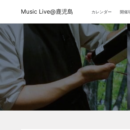
内
容
Music Live@鹿児島
カレンダー
開催
を
ス
キ
ッ
プ