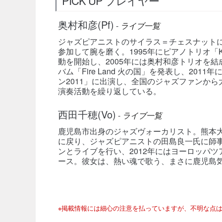
PICK UP プレイヤー
奥村和彦(Pf)
-
ライブ一覧
ジャズピアニストのサイラス＝チェスナット
参加して腕を磨く。1995年にピアノトリオ「
動を開始し、2005年には奥村和彦トリオを
バム「Fire Land 火の国」を発表し、20
ン2011」に出演し、全国のジャズファンか
演奏活動を繰り返している。
西田千穂(Vo)
-
ライブ一覧
鹿児島市出身のジャズヴォーカリスト。熊本
に戻り、ジャズピアニストの田島良一氏に師
ンとライブを行い、2012年にはヨーロッパツ
ース。彼女は、熱い魂で歌う、まさに鹿児島
※掲載情報には細心の注意を払っていますが、不明な点