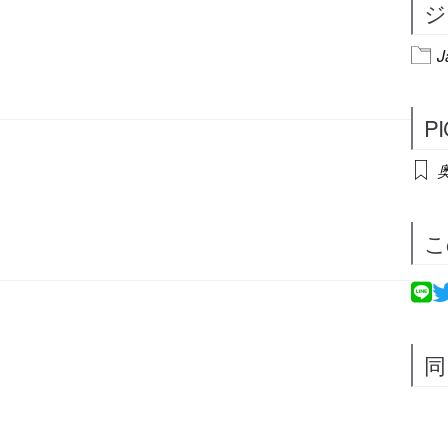
ジ
J
P
奥
こ
同