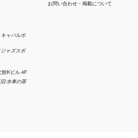
お問い合わせ・掲載について
1 キャパルボ
eth（ジャズスポ
）
文館Kビル 4F
sya(旧:水車の茶