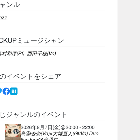
ャンル
azz
ICKUPミュージシャン
村和彦(Pf)
,
西田千穂(Vo)
のイベントをシェア
じジャンルのイベント
2026年8月7日(金)@20:00 - 22:00
鳥淵杏奈(Vo)×大城直人(Gt/Vo) Duo
live tour@鹿児島