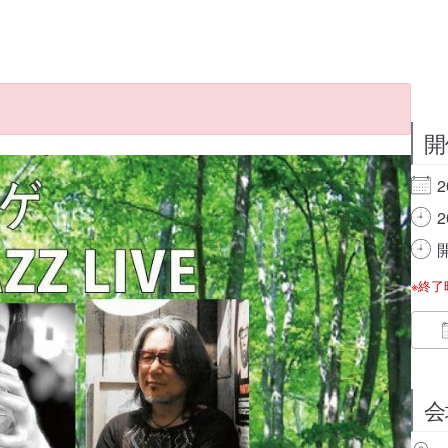
開
2
2
開
※終
会