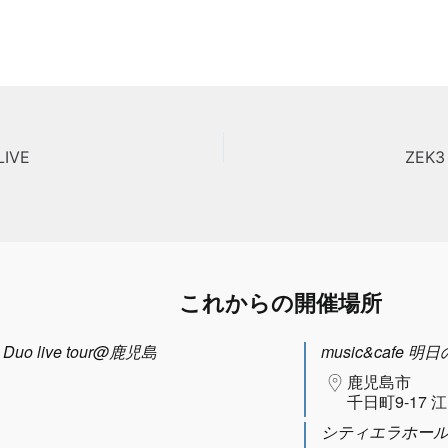
LIVE
ZE
これからの開催場所
uo live tour@鹿児島
music&cafe 明
鹿児島市
千日町9-17 
シティエラホー