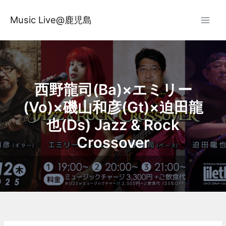
内
容
Music Live@鹿児島
を
ス
キ
ッ
プ
西野龍司(Ba)×エミリー
(Vo)×磯山和彦(Gt)×迫田龍
也(Ds) Jazz & Rock
Crossover