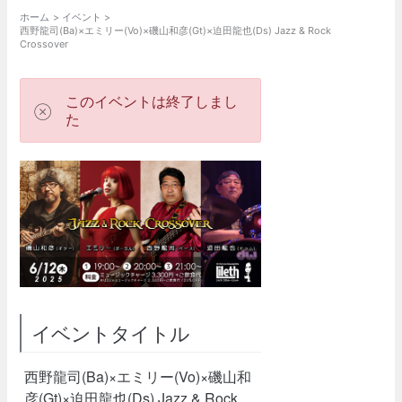
ホーム
イベント
西野龍司(Ba)×エミリー(Vo)×磯山和彦(Gt)×迫田龍也(Ds) Jazz & Rock
Crossover
このイベントは終了しまし
た
イベントタイトル
西野龍司(Ba)×エミリー(Vo)×磯山和
彦(Gt)×迫田龍也(Ds) Jazz & Rock