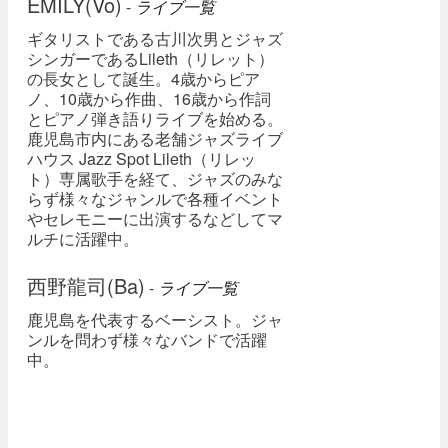
EMILY(Vo)
-
ライブ一覧
ギタリストである古川次男とジャズ
シンガーであるLileth（リレット）
の長女として誕生。4歳からピア
ノ、10歳から作曲、16歳から作詞
とピアノ弾き語りライブを始める。
鹿児島市内にある老舗ジャズライブ
ハウス Jazz Spot Lileth（リレッ
ト）専属歌手を経て、ジャズのみな
らず様々なジャンルで各種イベント
やセレモニーに出演するなどしてマ
ルチに活躍中。
西野龍司(Ba)
-
ライブ一覧
鹿児島を代表するベーシスト。ジャ
ンルを問わず様々なバンドで活躍
中。