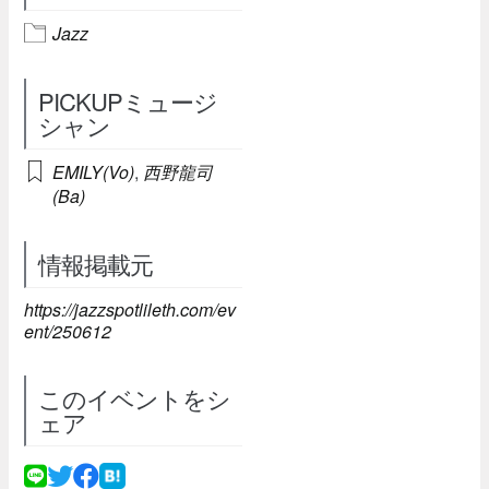
Jazz
PICKUPミュージ
シャン
EMILY(Vo)
,
西野龍司
(Ba)
情報掲載元
https://jazzspotlileth.com/ev
ent/250612
このイベントをシ
ェア