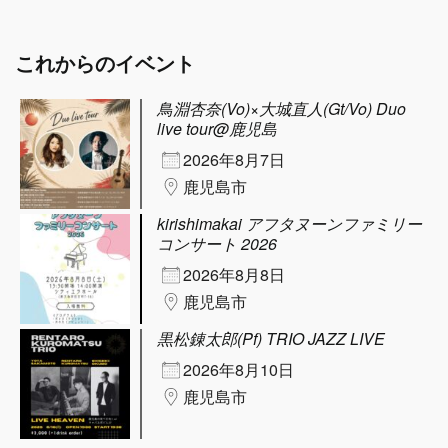
これからのイベント
鳥淵杏奈(Vo)×大城直人(Gt/Vo) Duo
live tour@鹿児島
2026年8月7日
鹿児島市
kirishimakai アフタヌーンファミリー
コンサート 2026
2026年8月8日
鹿児島市
黒松錬太郎(Pf) TRIO JAZZ LIVE
2026年8月10日
鹿児島市