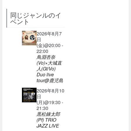
同じジャンルのイ
ベント
2026年8月7
日
(金)@20:00 -
22:00
鳥淵杏奈
(Vo)×大城直
人(Gt/Vo)
Duo live
tour@鹿児島
2026年8月10
日
(月)@19:30 -
21:30
黒松錬太郎
(Pf) TRIO
JAZZ LIVE