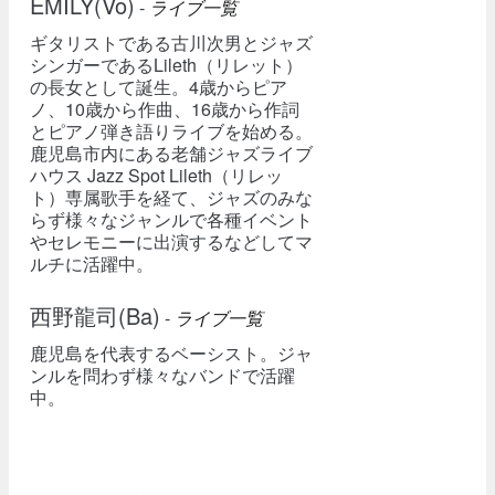
EMILY(Vo)
-
ライブ一覧
ギタリストである古川次男とジャズ
シンガーであるLileth（リレット）
の長女として誕生。4歳からピア
ノ、10歳から作曲、16歳から作詞
とピアノ弾き語りライブを始める。
鹿児島市内にある老舗ジャズライブ
ハウス Jazz Spot Lileth（リレッ
ト）専属歌手を経て、ジャズのみな
らず様々なジャンルで各種イベント
やセレモニーに出演するなどしてマ
ルチに活躍中。
西野龍司(Ba)
-
ライブ一覧
鹿児島を代表するベーシスト。ジャ
ンルを問わず様々なバンドで活躍
中。