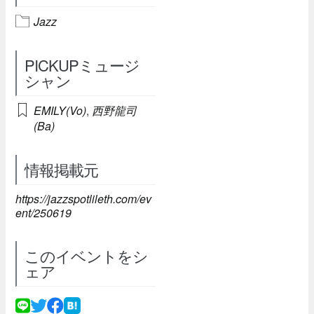
Jazz
PICKUPミュージ
シャン
EMILY(Vo)
,
西野龍司
(Ba)
情報掲載元
https://jazzspotlileth.com/ev
ent/250619
このイベントをシ
ェア