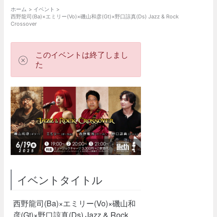
ホーム
イベント
西野龍司(Ba)×エミリー(Vo)×磯山和彦(Gt)×野口諒真(Ds) Jazz & Rock
Crossover
このイベントは終了しまし
た
イベントタイトル
西野龍司(Ba)×エミリー(Vo)×磯山和
彦(Gt)×野口諒真(Ds) Jazz & Rock