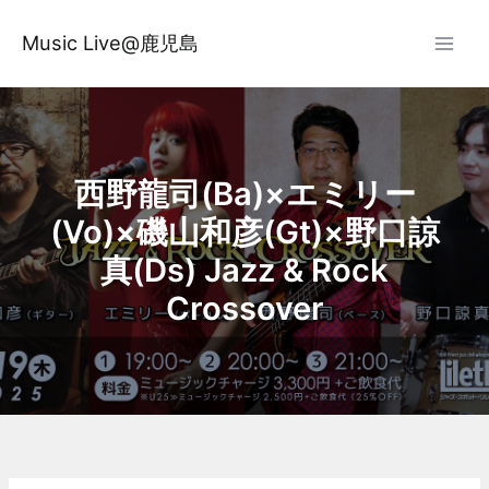
内
容
Music Live@鹿児島
を
ス
キ
ッ
プ
西野龍司(Ba)×エミリー
(Vo)×磯山和彦(Gt)×野口諒
真(Ds) Jazz & Rock
Crossover