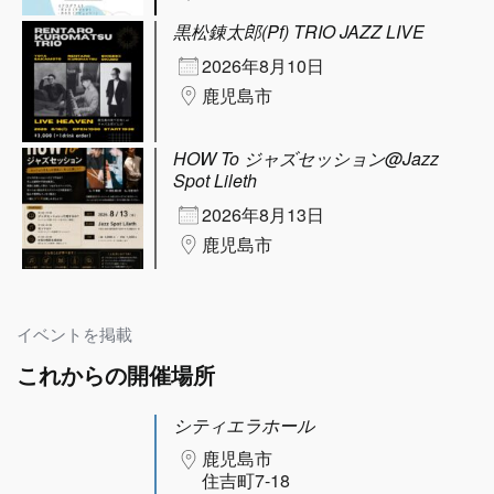
黒松錬太郎(Pf) TRIO JAZZ LIVE
2026年8月10日
鹿児島市
HOW To ジャズセッション@Jazz
Spot Lileth
2026年8月13日
鹿児島市
イベントを掲載
これからの開催場所
シティエラホール
鹿児島市
住吉町7-18