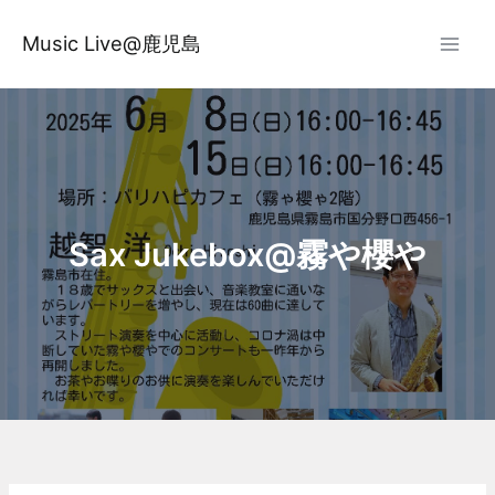
内
容
Music Live@鹿児島
を
ス
キ
ッ
プ
Sax Jukebox@霧や櫻や