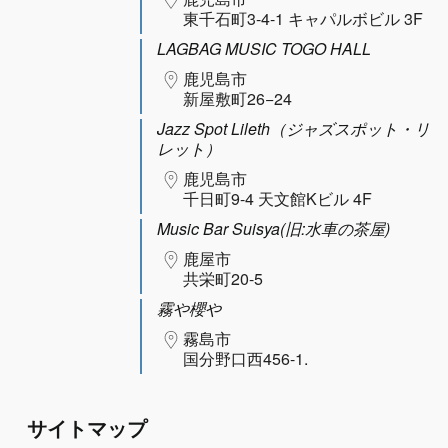
東千石町3-4-1 キャパルボビル 3F
LAGBAG MUSIC TOGO HALL
鹿児島市
新屋敷町26−24
Jazz Spot Lileth（ジャズスポット・リ
レット）
鹿児島市
千日町9-4 天文館Kビル 4F
Music Bar Suisya(旧:水車の茶屋)
鹿屋市
共栄町20-5
霧や櫻や
霧島市
国分野口西456-1.
サイトマップ