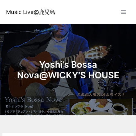
内
容
Music Live@鹿児島
を
ス
キ
ッ
プ
Yoshi’s Bossa
Nova@WICKY’S HOUSE