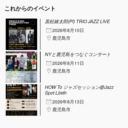
これからのイベント
黒松錬太郎(Pf) TRIO JAZZ LIVE
2026年8月10日
鹿児島市
NYと鹿児島をつなぐコンサート
2026年8月11日
鹿児島市
HOW To ジャズセッション@Jazz
Spot Lileth
2026年8月13日
鹿児島市