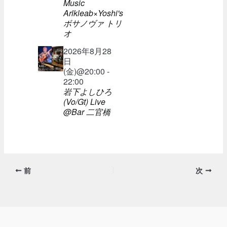
Music
Arlkleab×Yoshi's
ボサノヴァ トリ
オ
2026年8月28
日
(金)@20:00 -
22:00
岩下よしひろ
(Vo/Gt) Live
@Bar 二官橋
前
次