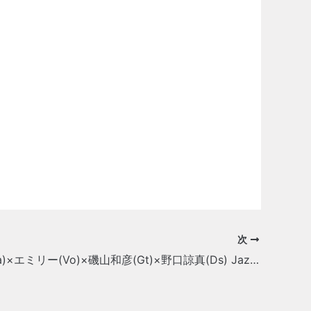
次
西野龍司(Ba)×エミリー(Vo)×磯山和彦(Gt)×野口諒真(Ds) Jazz & Rock Crossover