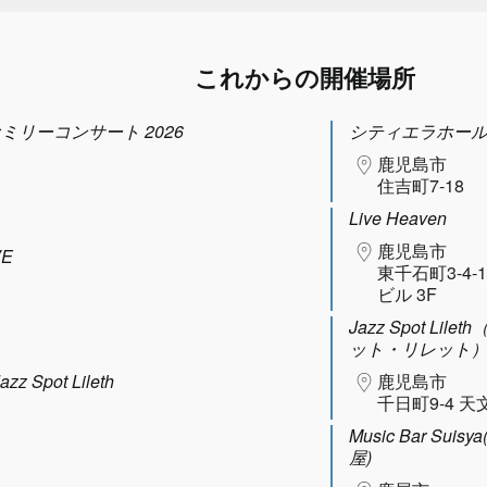
これからの開催場所
ファミリーコンサート 2026
シティエラホー
鹿児島市
住吉町7-18
Live Heaven
鹿児島市
VE
東千石町3-4-
ビル 3F
Jazz Spot Lil
ット・リレット
Spot Lileth
鹿児島市
千日町9-4 天
Music Bar Sui
屋)