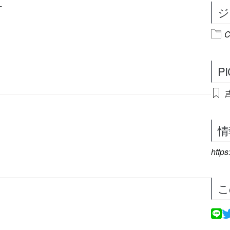
ー
ジ
C
P
情
http
こ