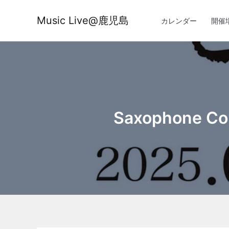
内
容
Music Live@鹿児島
カレンダー
開催
を
ス
キ
ッ
プ
Saxophone