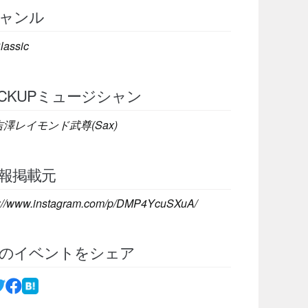
ャンル
lassic
ICKUPミュージシャン
吉澤レイモンド武尊(Sax)
報掲載元
s://www.instagram.com/p/DMP4YcuSXuA/
のイベントをシェア