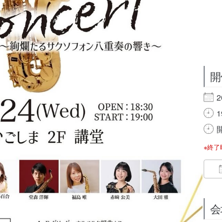
開
2
1
開
※終
会