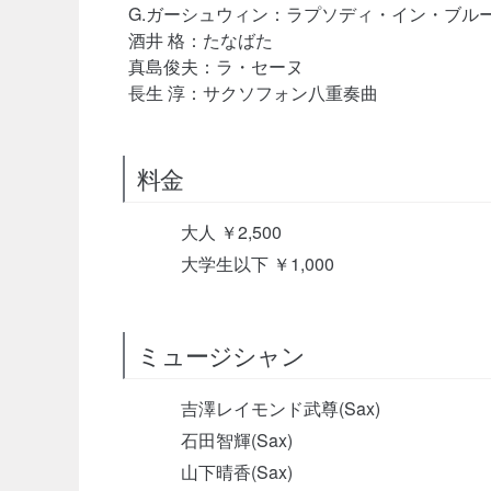
G.ガーシュウィン：ラプソディ・イン・ブル
酒井 格：たなばた
真島俊夫：ラ・セーヌ
長生 淳：サクソフォン八重奏曲
料金
大人 ￥2,500
大学生以下 ￥1,000
ミュージシャン
吉澤レイモンド武尊(Sax)
石田智輝(Sax)
山下晴香(Sax)