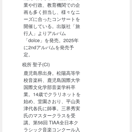
業や行政、教育機関での企
画も多く担当し、様々なニ
ーズに合ったコンサートを
開催している。出版社「旅
行人」よりアルバム
「dolce」を発売。2025年
に2ndアルバムを発売予
定。
税所 聖子(Cl)
鹿児島県出身。松陽高等学
校音楽科、鹿児島国際大学
国際文化学部音楽学科卒
業。14歳でクラリネットを
始め、堂園さおり、平山美
津代各氏に師事。三界秀実
氏のマスタークラスを受
講。第56回 TIAA全日本ク
ラシック音楽コンクール入