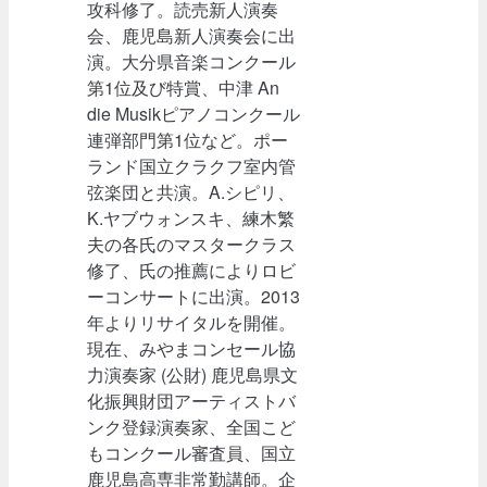
攻科修了。読売新人演奏
会、鹿児島新人演奏会に出
演。大分県音楽コンクール
第1位及び特賞、中津 An
die Musikピアノコンクール
連弾部門第1位など。ポー
ランド国立クラクフ室内管
弦楽団と共演。A.シピリ、
K.ヤブウォンスキ、練木繁
夫の各氏のマスタークラス
修了、氏の推薦によりロビ
ーコンサートに出演。2013
年よりリサイタルを開催。
現在、みやまコンセール協
力演奏家 (公財) 鹿児島県文
化振興財団アーティストバ
ンク登録演奏家、全国こど
もコンクール審査員、国立
鹿児島高専非常勤講師。企