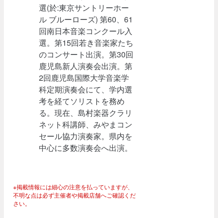
選(於:東京サントリーホー
ル ブルーローズ) 第60、61
回南日本音楽コンクール入
選。第15回若き音楽家たち
のコンサート出演。第30回
鹿児島新人演奏会出演。第
2回鹿児島国際大学音楽学
科定期演奏会にて、学内選
考を経てソリストを務め
る。現在、島村楽器クラリ
ネット科講師、みやまコン
セール協力演奏家。県内を
中心に多数演奏会へ出演。
※掲載情報には細心の注意を払っていますが、
不明な点は必ず主催者や掲載店舗へご確認くだ
さい。