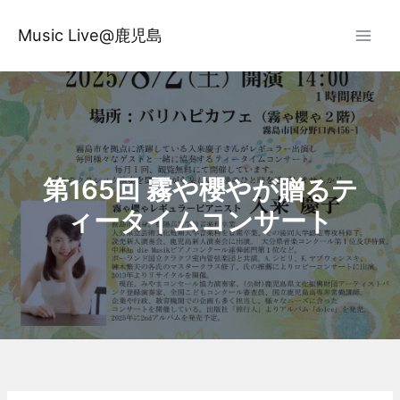
内
容
Music Live@鹿児島
を
ス
キ
ッ
プ
第165回 霧や櫻やが贈るテ
ィータイムコンサート