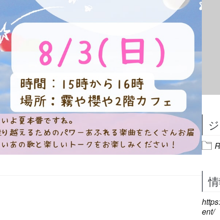
ジ
R
情
http
ent/