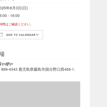
025年8月3日(日)
5:00 - 16:00
了時間はご確認ください。
ADD TO CALENDAR
Download ICS
Google Calendar
iCalen
場
霧や櫻や
〒899-4343 鹿児島県霧島市国分野口西456-1.