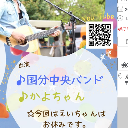
2
1
※終
会