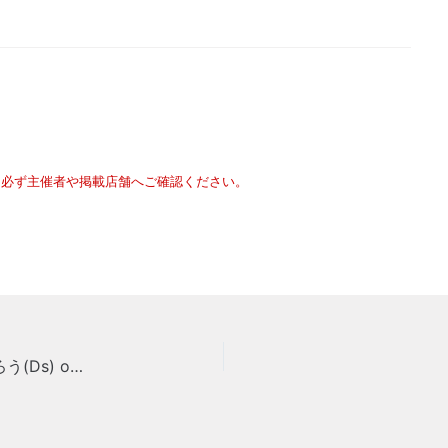
は必ず主催者や掲載店舗へご確認ください。
エミリー(Vo)×古川次男(Gt)×磯山和彦(Gt)×そうたろう(Ds) on SATURDAY NIGHT LIVE