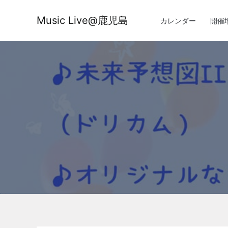
内
容
Music Live@鹿児島
カレンダー
開催
を
ス
キ
ッ
プ