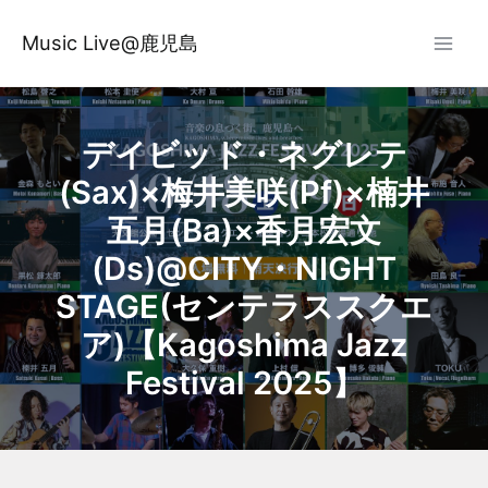
内
容
Music Live@鹿児島
を
ス
キ
ッ
デイビッド・ネグレテ
プ
(Sax)×梅井美咲(Pf)×楠井
五月(Ba)×香月宏文
(Ds)@CITY・NIGHT
STAGE(センテラススクエ
ア)【Kagoshima Jazz
Festival 2025】