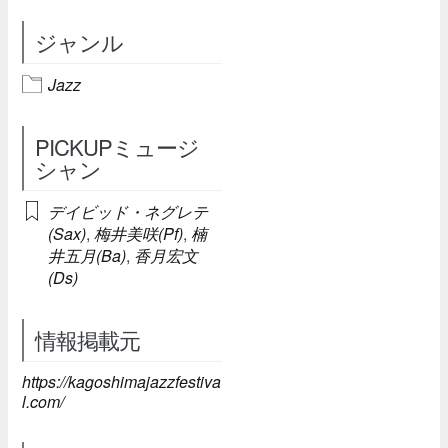
ジャンル
Jazz
PICKUPミュージ
シャン
デイビッド・ネグレテ
(Sax)
,
梅井美咲(Pf)
,
楠
井五月(Ba)
,
香月宏文
(Ds)
情報掲載元
https://kagoshimajazzfestiva
l.com/