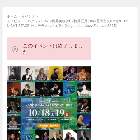
ホーム
イベント
デイビッド・ネグレテ(Sax)×梅井美咲(Pf)×楠井五月(Ba)×香月宏文(Ds)@CITY・
NIGHT STAGE(センテラススクエア)【Kagoshima Jazz Festival 2025】
このイベントは終了しまし
た