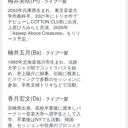
梅井美咲(Pf)
-
ライブ一覧
2002年兵庫県生まれ。東京音楽大
学作曲科卒。2021年にトリオ作で
デビューしCOTTON CLUBに出演。
上原ひろみらと共演。2025年
『Asleep Above Creatures』をリリ
ース予定。
楠井五月(Ba)
-
ライブ一覧
1985年北海道旭川市生まれ。法政
大学ジャズ研でコントラバスを始
め、井上陽介に師事。伝統に根差し
たスウィングで多数のセッションに
参加、辛島文雄トリオなどで活動。
香月宏文(Ds)
-
ライブ一覧
宮崎県出身。高校卒業後に渡米しバ
ークリー音楽大学へ奨学生として入
学。卒業後はNYでも活動。帰国
後、セッションや自身のプロジェク