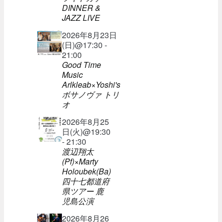
DINNER &
JAZZ LIVE
2026年8月23日
(日)@17:30 -
21:00
Good Time
Music
Arlkleab×Yoshi's
ボサノヴァ トリ
オ
2026年8月25
日(火)@19:30
- 21:30
渡辺翔太
(Pf)×Marty
Holoubek(Ba)
四十七都道府
県ツアー 鹿
児島公演
2026年8月26