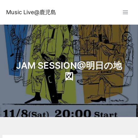
内
容
Music Live@鹿児島
を
ス
キ
ッ
プ
JAM SESSION@明日の地
図