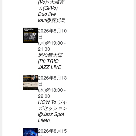
(Vo)×大城直
人(Gt/Vo)
Duo live
tour@鹿児島
2026年8月10
日
(月)@19:30 -
21:30
黒松錬太郎
(Pf) TRIO
JAZZ LIVE
2026年8月13
日
(木)@18:00 -
22:00
HOW To ジャ
ズセッション
@Jazz Spot
Lileth
2026年8月15