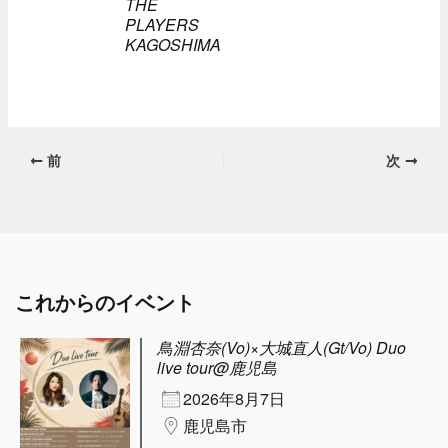
THE
PLAYERS
KAGOSHIMA
前
次
これからのイベント
鳥淵杏奈(Vo)×大城直人(Gt/Vo) Duo
live tour@鹿児島
2026年8月7日
鹿児島市