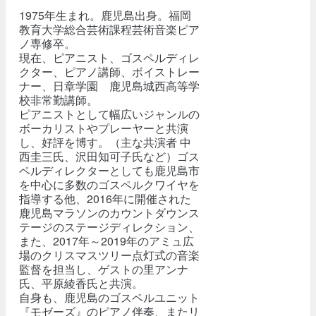
1975年生まれ。鹿児島出身。福岡
教育大学総合芸術課程芸術音楽ピア
ノ専修卒。
現在、ピアニスト、ゴスペルディレ
クター、ピアノ講師、ボイストレー
ナー、日章学園 鹿児島城西高等学
校非常勤講師。
ピアニストとして幅広いジャンルの
ボーカリストやプレーヤーと共演
し、好評を博す。（主な共演者 中
西圭三氏、沢田知可子氏など）ゴス
ペルディレクターとしても鹿児島市
を中心に多数のゴスペルクワイヤを
指導する他、2016年に開催された
鹿児島マラソンのカウントダウンス
テージのステージディレクション、
また、2017年～2019年のアミュ広
場のクリスマスツリー点灯式の音楽
監督を担当し、ゲストの里アンナ
氏、平原綾香氏と共演。
自身も、鹿児島のゴスペルユニット
『モゼーズ』のピアノ伴奏、またリ