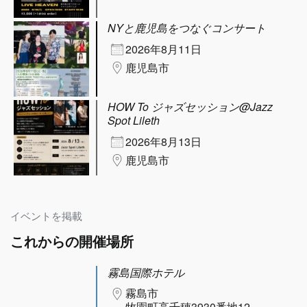
NYと鹿児島をつなぐコンサート
2026年8月11日
鹿児島市
HOW To ジャズセッション@Jazz
Spot Lileth
2026年8月13日
鹿児島市
イベントを掲載
これからの開催場所
霧島国際ホテル
霧島市
牧園町高千穂3930番地12