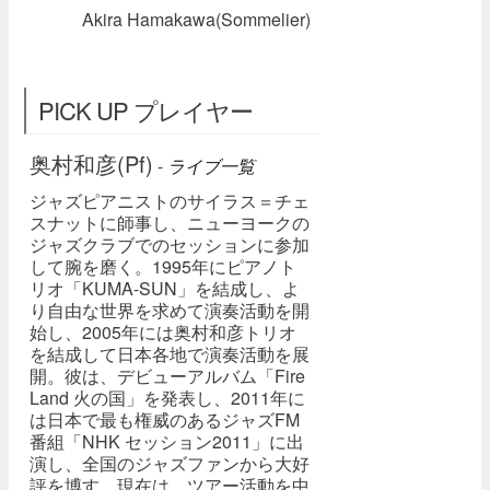
Akira Hamakawa(Sommelier)
PICK UP プレイヤー
奥村和彦(Pf)
-
ライブ一覧
ジャズピアニストのサイラス＝チェ
スナットに師事し、ニューヨークの
ジャズクラブでのセッションに参加
して腕を磨く。1995年にピアノト
リオ「KUMA-SUN」を結成し、よ
り自由な世界を求めて演奏活動を開
始し、2005年には奥村和彦トリオ
を結成して日本各地で演奏活動を展
開。彼は、デビューアルバム「Fire
Land 火の国」を発表し、2011年に
は日本で最も権威のあるジャズFM
番組「NHK セッション2011」に出
演し、全国のジャズファンから大好
評を博す。現在は、ツアー活動を中