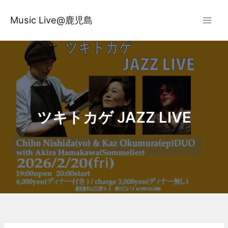
内
容
Music Live@鹿児島
を
ス
キ
ッ
プ
ツキトカゲ JAZZ LIVE