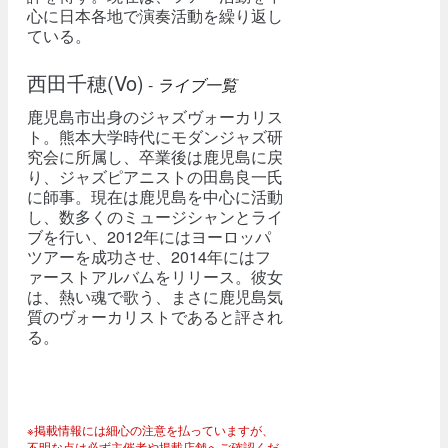
心に日本各地で演奏活動を繰り返し
ている。
西田千穂(Vo)
-
ライブ一覧
鹿児島市出身のジャズヴォーカリス
ト。熊本大学時代にモダンジャズ研
究会に所属し、卒業後は鹿児島に戻
り、ジャズピアニストの田島良一氏
に師事。現在は鹿児島を中心に活動
し、数多くのミュージシャンとライ
ブを行い、2012年にはヨーロッパ
ツアーを成功させ、2014年にはフ
ァーストアルバムをリリース。彼女
は、熱い魂で歌う、まさに鹿児島気
質のヴォーカリストであると評され
る。
※掲載情報には細心の注意を払っていますが、
不明な点は必ず主催者や掲載店舗へご確認くだ