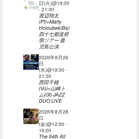
日(火)@19:30
- 21:30
渡辺翔太
(Pf)×Marty
Holoubek(Ba)
四十七都道府
県ツアー 鹿
児島公演
2026年8月26
日
(水)@19:30 -
21:30
西田千穂
(Vo)×山崎ト
ム(Gt) JAZZ
DUO LIVE
2026年8月28
日
(金)@12:00 -
16:00
The 54th All