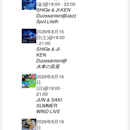
(金)@19:00 - 22:00
SHIGe & JI-KEN
Duossanism@Jazz
Spot Lileth
2026年8月15
日(土)@19:00
- 21:00
SHIGe & JI-
KEN
Duossanism@
水車の茶屋
2026年8月16
日
(日)@19:00 -
21:00
JUN & SAKI
SUMMER
WIND LIVE
2026年8月19
日