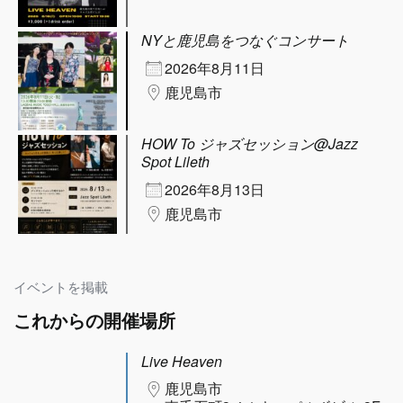
NYと鹿児島をつなぐコンサート
2026年8月11日
鹿児島市
HOW To ジャズセッション@Jazz
Spot Lileth
2026年8月13日
鹿児島市
イベントを掲載
これからの開催場所
Live Heaven
鹿児島市