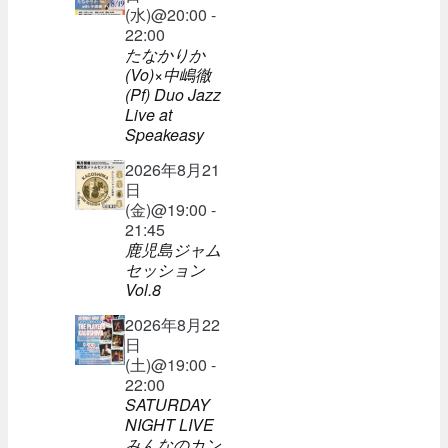
(水)@20:00 -
22:00
たなかりか
(Vo)×中嶋徹
(Pf) Duo Jazz
Live at
Speakeasy
2026年8月21
日
(金)@19:00 -
21:45
鹿児島ジャム
セッション
Vol.8
2026年8月22
日
(土)@19:00 -
22:00
SATURDAY
NIGHT LIVE
みんなのカン