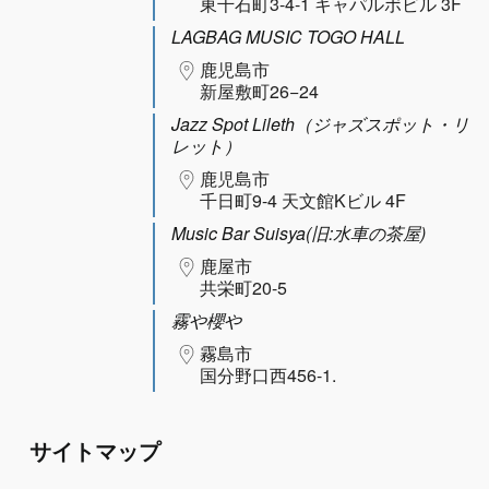
東千石町3-4-1 キャパルボビル 3F
LAGBAG MUSIC TOGO HALL
鹿児島市
新屋敷町26−24
Jazz Spot Lileth（ジャズスポット・リ
レット）
鹿児島市
千日町9-4 天文館Kビル 4F
Music Bar Suisya(旧:水車の茶屋)
鹿屋市
共栄町20-5
霧や櫻や
霧島市
国分野口西456-1.
サイトマップ