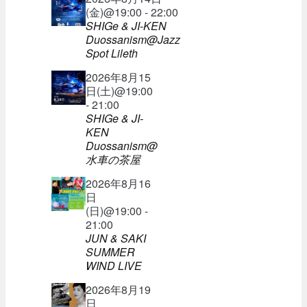
(金)@19:00 - 22:00
SHIGe & JI-KEN
Duossanism@Jazz
Spot Lileth
2026年8月15
日(土)@19:00
- 21:00
SHIGe & JI-
KEN
Duossanism@
水車の茶屋
2026年8月16
日
(日)@19:00 -
21:00
JUN & SAKI
SUMMER
WIND LIVE
2026年8月19
日