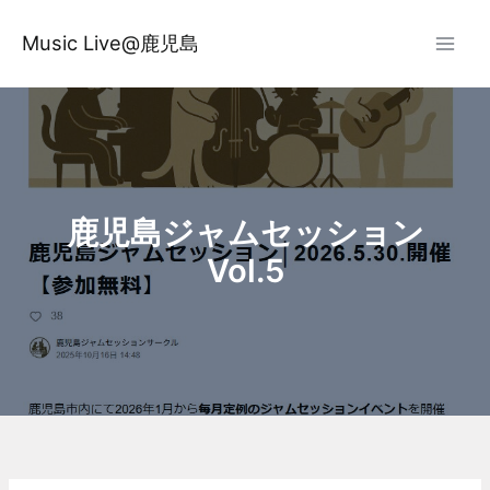
内
容
Music Live@鹿児島
を
ス
キ
ッ
プ
鹿児島ジャムセッション
Vol.5