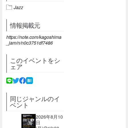
Jazz
情報掲載元
https://note.com/kagoshima
_jam/n/n0c3751df7486
このイベントをシ
ェア
同じジャンルのイ
ベント
2026年8月10
日