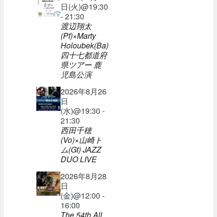
日(火)@19:30
- 21:30
渡辺翔太
(Pf)×Marty
Holoubek(Ba)
四十七都道府
県ツアー 鹿
児島公演
2026年8月26
日
(水)@19:30 -
21:30
西田千穂
(Vo)×山崎ト
ム(Gt) JAZZ
DUO LIVE
2026年8月28
日
(金)@12:00 -
16:00
The 54th All