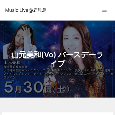
内
容
Music Live@鹿児島
を
ス
キ
ッ
プ
山元美和(Vo) バースデーラ
イブ