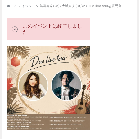
ホーム
イベント
鳥淵杏奈(Vo)×大城直人(Gt/Vo) Duo live tour@鹿児島
このイベントは終了しまし
た