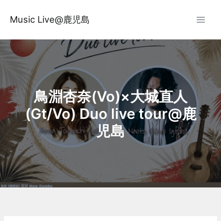
内
容
Music Live@鹿児島
を
ス
キ
ッ
プ
鳥淵杏奈(Vo)×大城直人
(Gt/Vo) Duo live tour@鹿
児島