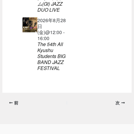
ム(Gt) JAZZ
DUO LIVE
2026年8月28
日
(金)@12:00 -
16:00
The 54th All
Kyushu
Students BIG
BAND JAZZ
FESTIVAL
前
次