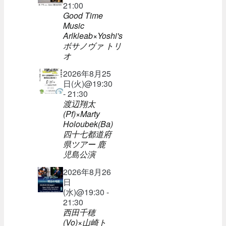
21:00
Good Time
Music
Arlkleab×Yoshi's
ボサノヴァ トリ
オ
2026年8月25
日(火)@19:30
- 21:30
渡辺翔太
(Pf)×Marty
Holoubek(Ba)
四十七都道府
県ツアー 鹿
児島公演
2026年8月26
日
(水)@19:30 -
21:30
西田千穂
(Vo)×山崎ト