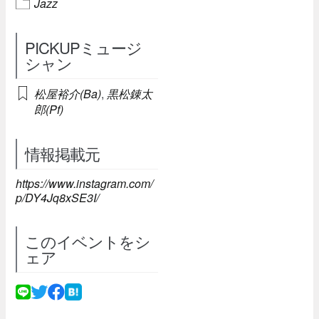
Jazz
PICKUPミュージ
シャン
松屋裕介(Ba)
,
黒松錬太
郎(Pf)
情報掲載元
https://www.instagram.com/
p/DY4Jq8xSE3I/
このイベントをシ
ェア