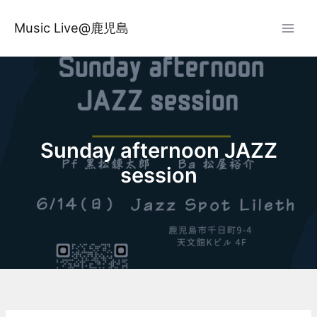
内
容
Music Live@鹿児島
を
ス
キ
ッ
プ
Sunday afternoon JAZZ
session