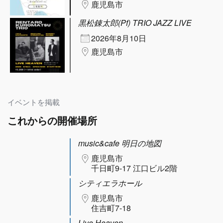
鹿児島市
黒松錬太郎(Pf) TRIO JAZZ LIVE
2026年8月10日
鹿児島市
イベントを掲載
これからの開催場所
music&cafe 明日の地図
鹿児島市
千日町9-17 江口ビル2階
シティエラホール
鹿児島市
住吉町7-18
Live Heaven