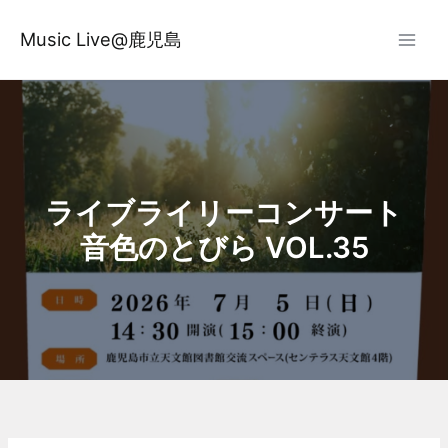
内
容
Music Live@鹿児島
を
ス
キ
ッ
プ
ライブライリーコンサート
音色のとびら VOL.35