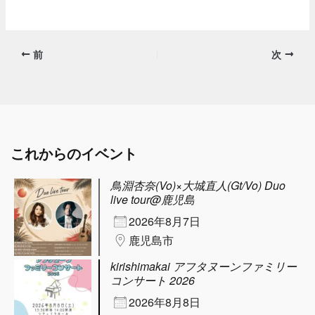
前
次
これからのイベント
鳥淵杏奈(Vo)×大城直人(Gt/Vo) Duo
live tour@鹿児島
2026年8月7日
鹿児島市
kirishimakai アフタヌーンファミリー
コンサート 2026
2026年8月8日