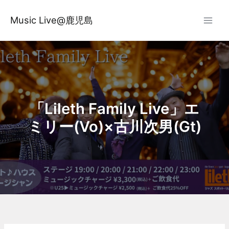
内
容
Music Live@鹿児島
を
ス
キ
ッ
プ
「Lileth Family Live」エ
ミリー(Vo)×古川次男(Gt)