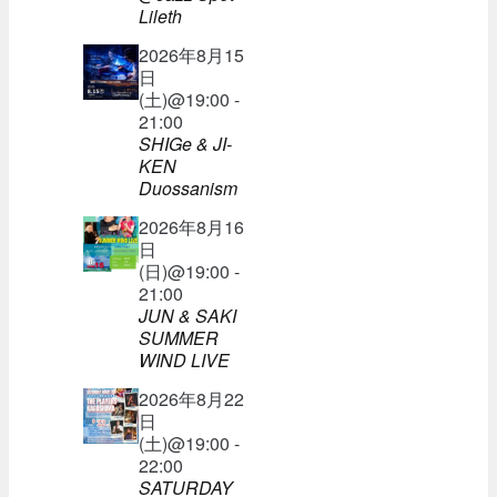
Lileth
2026年8月15
日
(土)@19:00 -
21:00
SHIGe & JI-
KEN
Duossanism
2026年8月16
日
(日)@19:00 -
21:00
JUN & SAKI
SUMMER
WIND LIVE
2026年8月22
日
(土)@19:00 -
22:00
SATURDAY