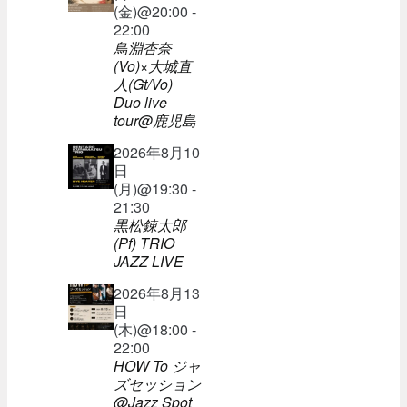
(金)@20:00 -
22:00
鳥淵杏奈
(Vo)×大城直
人(Gt/Vo)
Duo live
tour@鹿児島
2026年8月10
日
(月)@19:30 -
21:30
黒松錬太郎
(Pf) TRIO
JAZZ LIVE
2026年8月13
日
(木)@18:00 -
22:00
HOW To ジャ
ズセッション
@Jazz Spot