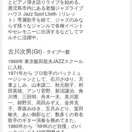
とピアノ弾き語りライブを始める。
鹿児島市内にある老舗ジャズライブ
ハウス Jazz Spot Lileth（リレッ
ト）専属歌手を経て、ジャズのみな
らず様々なジャンルで各種イベント
やセレモニーに出演するなどしてマ
ルチに活躍中。
古川次男(Gt)
-
ライブ一覧
1969年 東京飯田龍夫JAZZスクール
に入校。
1971年から プロ歌手のバックミュ
ージシャンとして、石川さゆり、天
童よしみ、山本譲二、秋元順子、村
田英雄、アンリ菅野、新沼謙治、角
川博、三田明、舟木一夫、美川憲
一、錦野旦、高田みずえ、金井克
子、香坂みゆき、五月みどり、笈田
敏夫、あい御影など、数多くの有名
歌手のギター演奏を務めてきた。
1980年から「NHKのど自慢」のバ
ックバンドを10年間務める。