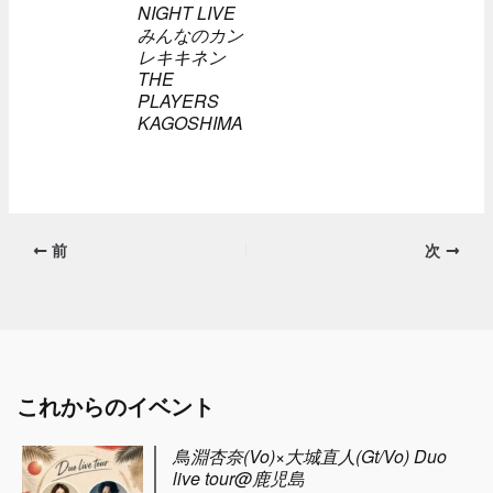
NIGHT LIVE
みんなのカン
レキキネン
THE
PLAYERS
KAGOSHIMA
前
次
これからのイベント
鳥淵杏奈(Vo)×大城直人(Gt/Vo) Duo
live tour@鹿児島