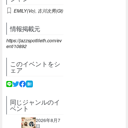
EMILY(Vo)
,
古川次男(Gt)
情報掲載元
https://jazzspotlileth.com/ev
ent/10892
このイベントをシ
ェア
同じジャンルのイ
ベント
2026年8月7
日