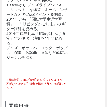
1992年から ジャズライブハウス
「リレット」を経営、ホールコンサ
ートなどのJAZZイベントを開催。
2011年から 「国際大学生涯学習
科」、「 リビングかごしま」の ギ
ター講師を務める。
2014年 観光列車「肥薩おれんじ食
堂」でのギター演奏を1年間務め
る。
ジャズ、ボサノバ、ロック、ポップ
ス、演歌、歌謡曲、童謡など幅広い
ジャンルを演奏。
※掲載情報には細心の注意を払っていますが、
不明な点は必ず主催者や掲載店舗へご確認くだ
さい。
開催日時