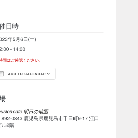
催日時
023年5月6日(土)
2:00 - 14:00
了時間はご確認ください。
ADD TO CALENDAR
Download ICS
Google Calendar
iCalen
場
usic&cafe 明日の地図
〒892-0843 鹿児島県鹿児島市千日町9-17 江口
ビル2階