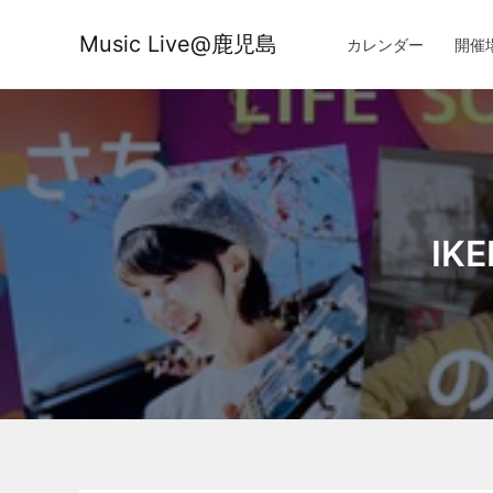
内
容
Music Live@鹿児島
カレンダー
開催
を
ス
キ
ッ
プ
IK