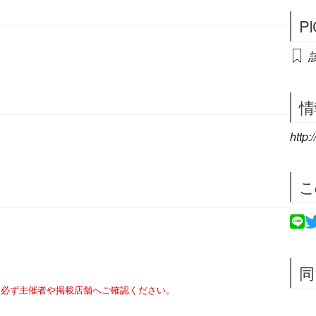
P
情
http:
こ
同
は必ず主催者や掲載店舗へご確認ください。