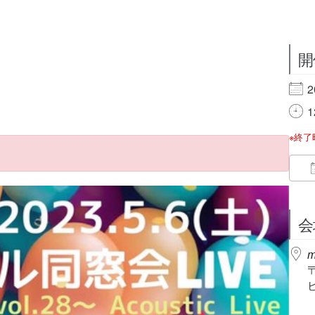
開
2
1
※終
会
m