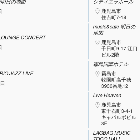
N@明日の地図
シティエラホール
鹿児島市
日
住吉町7-18
music&cafe 明日の
地図
UNGE CONCERT
鹿児島市
日
千日町9-17 江口
ビル2階
霧島国際ホテル
IO JAZZ LIVE
霧島市
牧園町高千穂
0日
3930番地12
Live Heaven
鹿児島市
東千石町3-4-1
キャパルボビル
3F
LAGBAG MUSIC
TOGO HALL