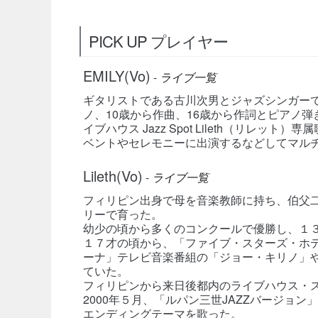
PICK UP プレイヤー
EMILY(Vo)
-
ライブ一覧
ギタリストである古川次男とジャズシンガーであ
ノ、10歳から作曲、16歳から作詞とピアノ
イブハウス Jazz Spot Lileth（リレ
ベントやセレモニーに出演するなどしてマル
Lileth(Vo)
-
ライブ一覧
フィリピン出身で母を音楽教師に持ち、伯父
リーで育った。
幼少の頃から多くのコンクールで優勝し、１
１７才の頃から、「ファイブ・スターズ・ホ
ーナ」テレビ音楽番組の「ジョー・キリノ」
ていた。
フィリピンから来日後都内のライブハウス・
2000年５月、「ルパン三世JAZZバージョ
エンディングテーマを歌った。