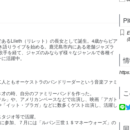
P
E
(
るLileth（リレット）の長女として誕生。4歳からピア
弾き語りライブを始める。鹿児島市内にある老舗ジャズラ
ット）専属歌手を経て、ジャズのみならず様々なジャンルで各種イ
チに活躍中。
情
https
二人ともオーケストラのバンドリーダーという音楽ファミ
こ
３才の時、自分のファミリーバンドを作った。
テル」や、アメリカンベースなどで出演し、映画「アガト
や「イット・ブラガ」などに数多くゲスト出演し、活躍し
スタジオ等で活躍。
ン」に参加、７月には「ルパン三世１＄マネーウォーズ」の
同