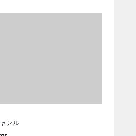
ャンル
azz