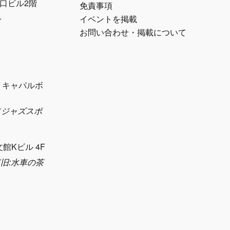
江口ビル2階
免責事項
ル
イベントを掲載
お問い合わせ・掲載について
1 キャパルボ
eth（ジャズスポ
）
文館Kビル 4F
sya(旧:水車の茶