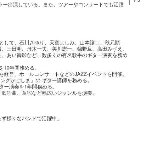
ギュラー出演している。また、ツアーやコンサートでも活躍
ャンとして、石川さゆり、天童よしみ、山本譲二、秋元順
博、三田明、舟木一夫、美川憲一、錦野旦、高田みずえ、
夫、あい御影など、数多くの有名歌手のギター演奏を務め
を10年間務める。
」を経営、ホールコンサートなどのJAZZイベントを開催。
リビングかごしま」の ギター講師を務める。
ギター演奏を1年間務める。
、歌謡曲、童謡など幅広いジャンルを演奏。
わず様々なバンドで活躍中。