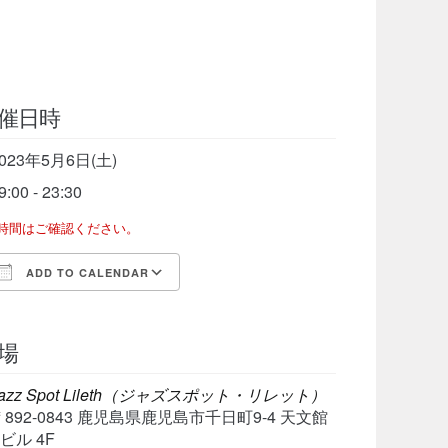
催日時
023年5月6日(土)
9:00 - 23:30
了時間はご確認ください。
ADD TO CALENDAR
Download ICS
Google Calendar
iCalen
場
azz Spot Lileth（ジャズスポット・リレット）
〒892-0843 鹿児島県鹿児島市千日町9-4 天文館
ビル 4F