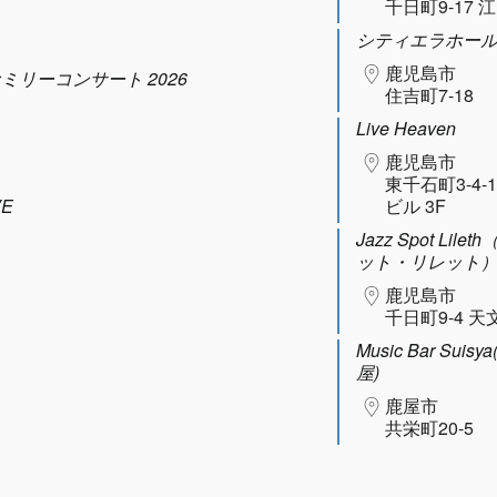
千日町9-17 
シティエラホー
鹿児島市
ファミリーコンサート 2026
住吉町7-18
Live Heaven
鹿児島市
東千石町3-4-
VE
ビル 3F
Jazz Spot Lil
ット・リレット
鹿児島市
千日町9-4 天
Music Bar Sui
屋)
鹿屋市
共栄町20-5