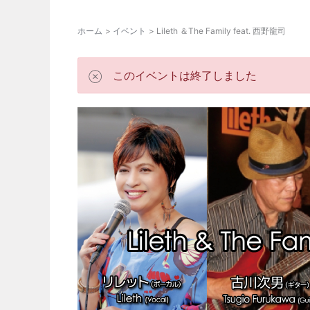
ホーム
イベント
Lileth ＆The Family feat. 西野龍司
このイベントは終了しました