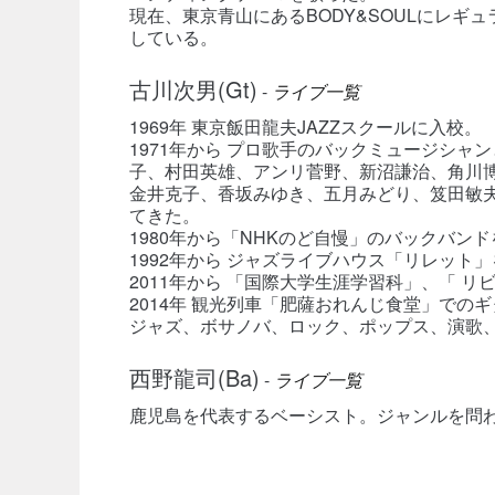
現在、東京青山にあるBODY&SOULにレ
している。
古川次男(Gt)
-
ライブ一覧
1969年 東京飯田龍夫JAZZスクールに入校。
1971年から プロ歌手のバックミュージシ
子、村田英雄、アンリ菅野、新沼謙治、角川
金井克子、香坂みゆき、五月みどり、笈田敏
てきた。
1980年から「NHKのど自慢」のバックバンド
1992年から ジャズライブハウス「リレット
2011年から 「国際大学生涯学習科」、「 
2014年 観光列車「肥薩おれんじ食堂」での
ジャズ、ボサノバ、ロック、ポップス、演歌
西野龍司(Ba)
-
ライブ一覧
鹿児島を代表するベーシスト。ジャンルを問