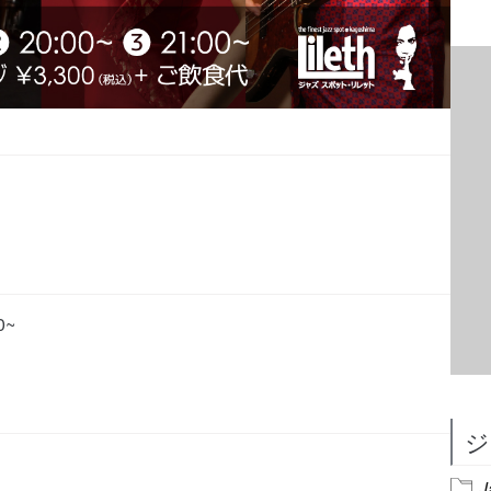
0~
ジ
J