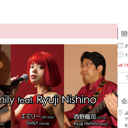
開
2
1
※終
会
J
K