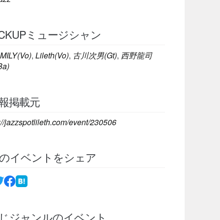
ICKUPミュージシャン
MILY(Vo)
,
Lileth(Vo)
,
古川次男(Gt)
,
西野龍司
Ba)
報掲載元
://jazzspotlileth.com/event/230506
のイベントをシェア
じジャンルのイベント