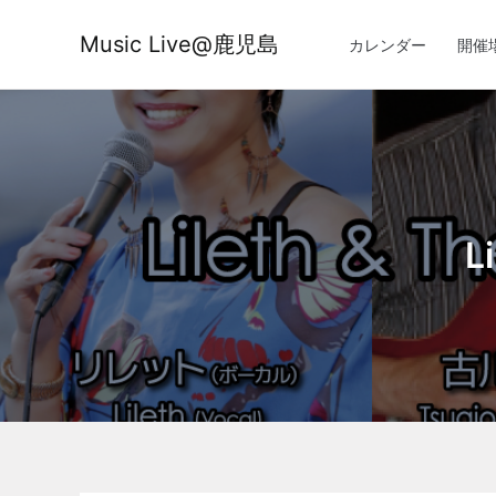
内
容
Music Live@鹿児島
カレンダー
開催
を
ス
キ
ッ
プ
L