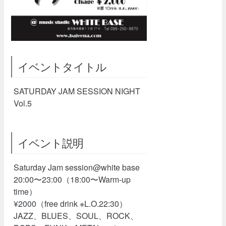
イベントタイトル
SATURDAY JAM SESSION NIGHT
Vol.5
イベント説明
Saturday Jam session@white base
20:00〜23:00（18:00〜Warm-up
time）
¥2000（free drink ※L.O.22:30）
JAZZ、BLUES、SOUL、ROCK、