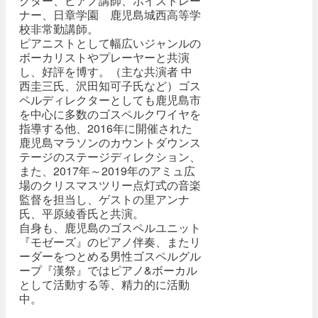
クター、ピアノ講師、ボイストレー
ナー、日章学園 鹿児島城西高等学
校非常勤講師。
ピアニストとして幅広いジャンルの
ボーカリストやプレーヤーと共演
し、好評を博す。（主な共演者 中
西圭三氏、沢田知可子氏など）ゴス
ペルディレクターとしても鹿児島市
を中心に多数のゴスペルクワイヤを
指導する他、2016年に開催された
鹿児島マラソンのカウントダウンス
テージのステージディレクション、
また、2017年～2019年のアミュ広
場のクリスマスツリー点灯式の音楽
監督を担当し、ゲストの里アンナ
氏、平原綾香氏と共演。
自身も、鹿児島のゴスペルユニット
『モゼーズ』のピアノ伴奏、またリ
ーダーをつとめる男性ゴスペルグル
ープ『漢祭』ではピアノ&ボーカル
として活動する等、精力的に活動
中。