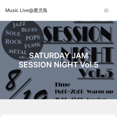
内
容
Music Live@鹿児島
を
ス
キ
ッ
プ
SATURDAY JAM
SESSION NIGHT Vol.5