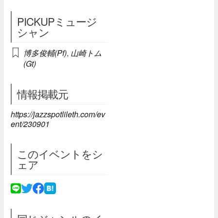
PICKUPミュージ
シャン
博多俊輔(Pf)
,
山崎トム
(Gt)
情報掲載元
https://jazzspotlileth.com/ev
ent/230901
このイベントをシ
ェア