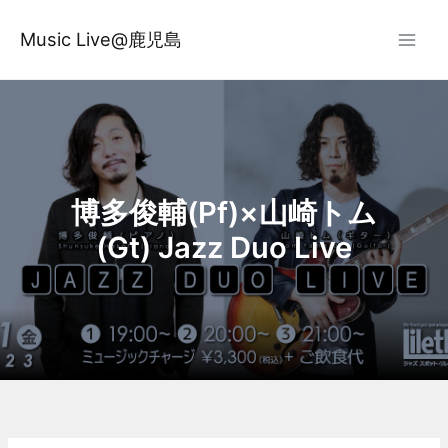
内
容
Music Live@鹿児島
を
ス
キ
ッ
プ
博多俊輔(Pf)×山崎トム
(Gt) Jazz Duo Live