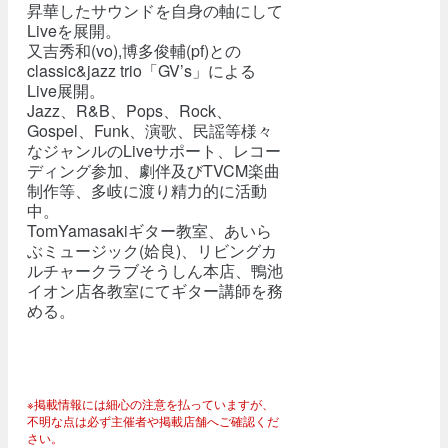
昇華したサウンドを自身の軸にして
Liveを展開。
又吉秀和(vo),博多俊輔(pf)との
classic&jazz trio「GV’s」による
Live展開。
Jazz、R&B、Pops、Rock、
Gospel、Funk、演歌、民謡等様々
なジャンルのLiveサポート、レコー
ディング参加、劇伴及びTVCM楽曲
制作等、多岐に渡り精力的に活動
中。
TomYamasakiギター教室、あいら
ぶミュージック(姶良)、リビングカ
ルチャークラブそうしん本店、鴨池
イオン店各教室にてギター講師を務
める。
※掲載情報には細心の注意を払っていますが、
不明な点は必ず主催者や掲載店舗へご確認くだ
さい。