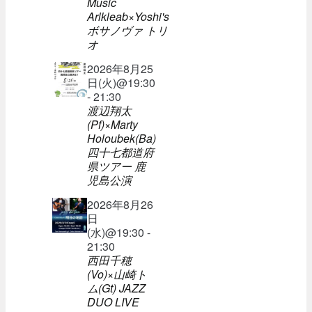
Music
Arlkleab×Yoshi's
ボサノヴァ トリ
オ
2026年8月25
日(火)@19:30
- 21:30
渡辺翔太
(Pf)×Marty
Holoubek(Ba)
四十七都道府
県ツアー 鹿
児島公演
2026年8月26
日
(水)@19:30 -
21:30
西田千穂
(Vo)×山崎ト
ム(Gt) JAZZ
DUO LIVE