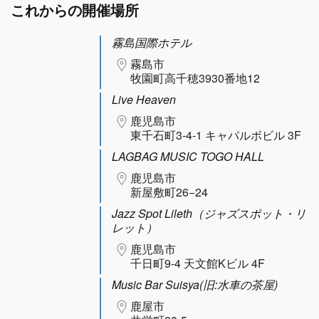
これからの開催場所
霧島国際ホテル
霧島市
牧園町高千穂3930番地12
Live Heaven
鹿児島市
東千石町3-4-1 キャパルボビル 3F
LAGBAG MUSIC TOGO HALL
鹿児島市
新屋敷町26−24
Jazz Spot Lileth（ジャズスポット・リ
レット）
鹿児島市
千日町9-4 天文館Kビル 4F
Music Bar Suisya(旧:水車の茶屋)
鹿屋市