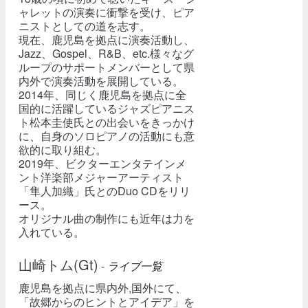
ャレットの演奏に衝撃を受け、ピア
ニストとしての道を志す。
現在、鹿児島を拠点に演奏活動し、
Jazz、Gospel、R&B、etc.様々なグ
ループのサポートメンバーとして県
内外で演奏活動を展開している。
2014年、同じく鹿児島を拠点に全
国的に活躍しているジャズピアニス
ト松本圭使氏との出会いをきっかけ
に、自身のソロピアノの活動にも意
欲的に取り組む。
2019年、ビクターエンタテインメ
ント洋楽部メジャーアーティスト
「隼人加織」氏とのDuo CDをリリ
ース。
オリジナル曲の制作にも近年は力を
入れている。
山崎トム(Gt)
-
ライブ一覧
鹿児島を拠点に県内外,国外にて、
「故郷からのヒントとアイデア」を