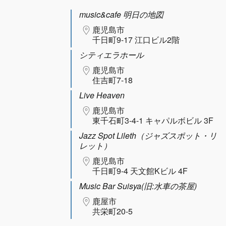
music&cafe 明日の地図
鹿児島市
千日町9-17 江口ビル2階
シティエラホール
鹿児島市
住吉町7-18
Live Heaven
鹿児島市
東千石町3-4-1 キャパルボビル 3F
Jazz Spot Lileth（ジャズスポット・リ
レット）
鹿児島市
千日町9-4 天文館Kビル 4F
Music Bar Suisya(旧:水車の茶屋)
鹿屋市
共栄町20-5