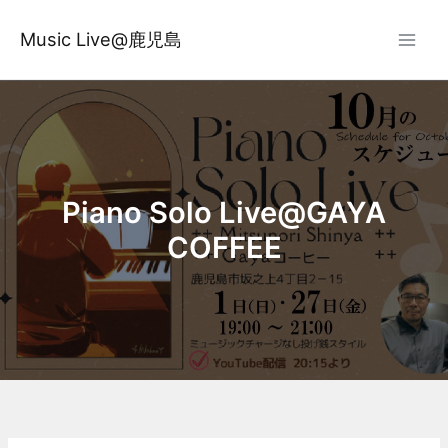
内
容
Music Live@鹿児島
を
ス
キ
ッ
プ
Piano Solo Live@GAYA
COFFEE