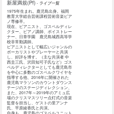
新屋満規(Pf)
-
ライブ一覧
1975年生まれ。鹿児島出身。福岡
教育大学総合芸術課程芸術音楽ピア
ノ専修卒。
現在、ピアニスト、ゴスペルディレ
クター、ピアノ講師、ボイストレー
ナー、日章学園 鹿児島城西高等学
校非常勤講師。
ピアニストとして幅広いジャンルの
ボーカリストやプレーヤーと共演
し、好評を博す。（主な共演者 中
西圭三氏、沢田知可子氏など）ゴス
ペルディレクターとしても鹿児島市
を中心に多数のゴスペルクワイヤを
指導する他、2016年に開催された
鹿児島マラソンのカウントダウンス
テージのステージディレクション、
また、2017年～2019年のアミュ広
場のクリスマスツリー点灯式の音楽
監督を担当し、ゲストの里アンナ
氏、平原綾香氏と共演。
自身も、鹿児島のゴスペルユニット