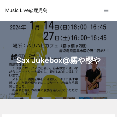
内
容
Music Live@鹿児島
を
ス
キ
ッ
プ
Sax Jukebox@霧や櫻や