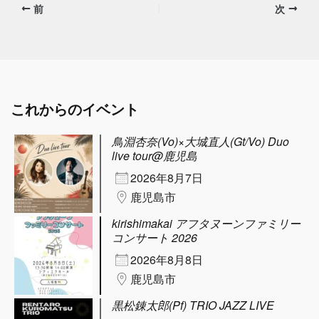
前
次
これからのイベント
鳥淵杏奈(Vo)×大城直人(Gt/Vo) Duo
live tour@鹿児島
2026年8月7日
鹿児島市
kirishimakai アフタヌーンファミリー
コンサート 2026
2026年8月8日
鹿児島市
黒松錬太郎(Pf) TRIO JAZZ LIVE