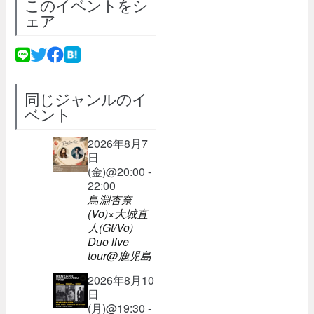
このイベントをシ
ェア
同じジャンルのイ
ベント
2026年8月7
日
(金)@20:00 -
22:00
鳥淵杏奈
(Vo)×大城直
人(Gt/Vo)
Duo live
tour@鹿児島
2026年8月10
日
(月)@19:30 -