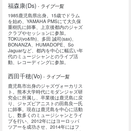
福森康(Ds)
-
ライブ一覧
1985鹿児島県出身。15歳でドラム
を始め、YAMAHA PMSにて大久保
重樹氏に師事、上京後都内のジャズ
クラブやセッションに参加。
TOKU(vo&flh)、多田 誠司(sax)、
BONANZA、HUMADOPE、So
Jaguarなど、都内を中心に幅広い年
代のミュージシャンとのライブ活
動、レコーディングに参加。
西田千穂(Vo)
-
ライブ一覧
鹿児島市出身のジャズヴォーカリス
ト。熊本大学時代にモダンジャズ研
究会に所属し、卒業後は鹿児島に戻
り、ジャズピアニストの田島良一氏
に師事。現在は鹿児島を中心に活動
し、数多くのミュージシャンとライ
ブを行い、2012年にはヨーロッパ
ツアーを成功させ、2014年にはフ