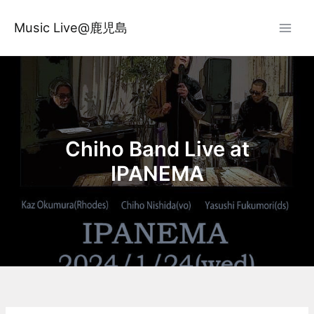
内
容
Music Live@鹿児島
を
ス
キ
ッ
プ
Chiho Band Live at
IPANEMA