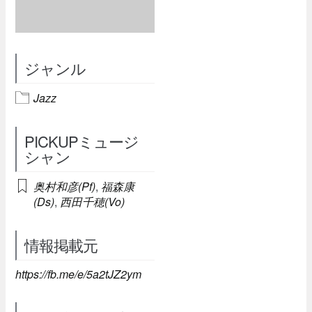
ジャンル
Jazz
PICKUPミュージ
シャン
奥村和彦(Pf)
,
福森康
(Ds)
,
西田千穂(Vo)
情報掲載元
https://fb.me/e/5a2tJZ2ym