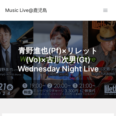
内
容
Music Live@鹿児島
を
ス
キ
ッ
プ
青野進也(Pf)×リレット
(Vo)×古川次男(Gt)
Wednesday Night Live