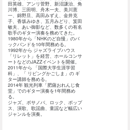
田英雄、アンリ菅野、新沼謙治、角
川博、三田明、舟木一夫、美川憲
一、錦野旦、高田みずえ、金井克
子、香坂みゆき、五月みどり、笈田
敏夫、あい御影など、数多くの有名
歌手のギター演奏を務めてきた。
1980年から「NHKのど自慢」のバ
ックバンドを10年間務める。
1992年から ジャズライブハウス
「リレット」を経営、ホールコンサ
ートなどのJAZZイベントを開催。
2011年から 「国際大学生涯学習
科」、「 リビングかごしま」の ギ
ター講師を務める。
2014年 観光列車「肥薩おれんじ食
堂」でのギター演奏を1年間務め
る。
ジャズ、ボサノバ、ロック、ポップ
ス、演歌、歌謡曲、童謡など幅広い
ジャンルを演奏。