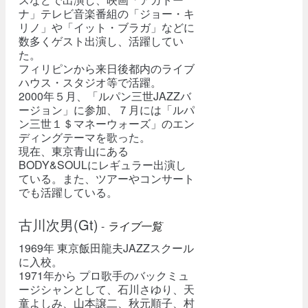
ナ」テレビ音楽番組の「ジョー・キ
リノ」や「イット・ブラガ」などに
数多くゲスト出演し、活躍してい
た。
フィリピンから来日後都内のライブ
ハウス・スタジオ等で活躍。
2000年５月、「ルパン三世JAZZバ
ージョン」に参加、７月には「ルパ
ン三世１＄マネーウォーズ」のエン
ディングテーマを歌った。
現在、東京青山にある
BODY&SOULにレギュラー出演し
ている。また、ツアーやコンサート
でも活躍している。
古川次男(Gt)
-
ライブ一覧
1969年 東京飯田龍夫JAZZスクール
に入校。
1971年から プロ歌手のバックミュ
ージシャンとして、石川さゆり、天
童よしみ、山本譲二、秋元順子、村