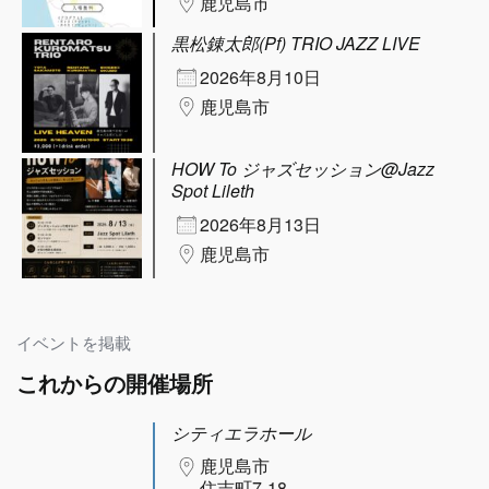
鹿児島市
黒松錬太郎(Pf) TRIO JAZZ LIVE
2026年8月10日
鹿児島市
HOW To ジャズセッション@Jazz
Spot Lileth
2026年8月13日
鹿児島市
イベントを掲載
これからの開催場所
シティエラホール
鹿児島市
住吉町7-18