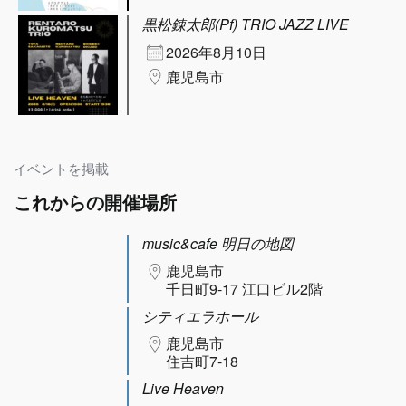
黒松錬太郎(Pf) TRIO JAZZ LIVE
2026年8月10日
鹿児島市
イベントを掲載
これからの開催場所
music&cafe 明日の地図
鹿児島市
千日町9-17 江口ビル2階
シティエラホール
鹿児島市
住吉町7-18
Live Heaven