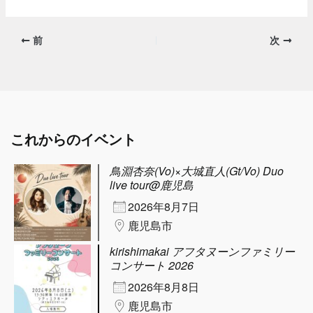
前
次
これからのイベント
鳥淵杏奈(Vo)×大城直人(Gt/Vo) Duo
live tour@鹿児島
2026年8月7日
鹿児島市
kirishimakai アフタヌーンファミリー
コンサート 2026
2026年8月8日
鹿児島市