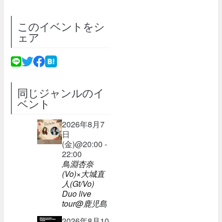
このイベントをシ
ェア
同じジャンルのイ
ベント
2026年8月7
日
(金)@20:00 -
22:00
鳥淵杏奈
(Vo)×大城直
人(Gt/Vo)
Duo live
tour@鹿児島
2026年8月10