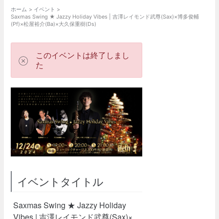
ホーム
イベント
Saxmas Swing ★ Jazzy Holiday Vibes | 吉澤レイモンド武尊(Sax)×博多俊輔
(Pf)×松屋裕介(Ba)×大久保重樹(Ds)
このイベントは終了しまし
た
イベントタイトル
Saxmas Swing ★ Jazzy Holiday
Vibes | 吉澤レイモンド武尊(Sax)×