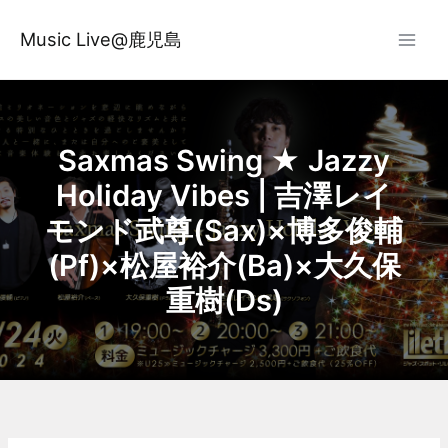
内
容
Music Live@鹿児島
を
ス
キ
ッ
Saxmas Swing ★ Jazzy
プ
Holiday Vibes | 吉澤レイ
モンド武尊(Sax)×博多俊輔
(Pf)×松屋裕介(Ba)×大久保
重樹(Ds)