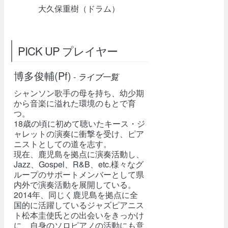
大久保重樹（ドラム）
PICK UP プレイヤー
博多俊輔(Pf)
-
ライブ一覧
シャンソン歌手の母を持ち、幼少期
から音楽に溢れた環境のもとで育
つ。
18歳の頃に初めて聴いたキース・ジ
ャレットの演奏に衝撃を受け、ピア
ニストとしての道を志す。
現在、鹿児島を拠点に演奏活動し、
Jazz、Gospel、R&B、etc.様々なグ
ループのサポートメンバーとして県
内外で演奏活動を展開している。
2014年、同じく鹿児島を拠点に全
国的に活躍しているジャズピアニス
ト松本圭使氏との出会いをきっかけ
に、自身のソロピアノの活動にも意