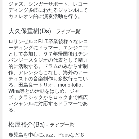
ジャズ、シンガーサポート、レコー
ディング多岐にわたるジャンルにて
カメレオン的に演奏活動を行う。
大久保重樹(Ds)
-
ライブ一覧
ロサンゼルスP.I.T.卒業後様々なレコ
ーディングにドラマー、エンジニア
として参加し、９７年帰国後はチン
パンジースタジオの代表として精力
的に活動する。ドラムのみならず制
作、アレンジもこなし、海外のアー
ティストの音楽制作も多数行ってい
る。田島良一トリオ、mono-folio、
Wina等との活動をはじめ、ジャ
ズ，クラシックからロックまで幅広
いジャンルに対応するドラマーであ
る。
松屋裕介(Ba)
-
ライブ一覧
鹿児島を中心にJazz、Popsなど多