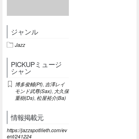
ジャンル
Jazz
PICKUPミュージ
シャン
博多俊輔(Pf)
,
吉澤レイ
モンド武尊(Sax)
,
大久保
重樹(Ds)
,
松屋裕介(Ba)
情報掲載元
https://jazzspotlileth.com/ev
ent/241224