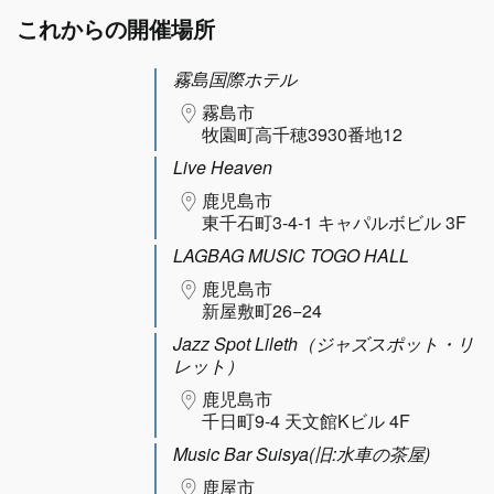
これからの開催場所
霧島国際ホテル
霧島市
牧園町高千穂3930番地12
Live Heaven
鹿児島市
東千石町3-4-1 キャパルボビル 3F
LAGBAG MUSIC TOGO HALL
鹿児島市
新屋敷町26−24
Jazz Spot Lileth（ジャズスポット・リ
レット）
鹿児島市
千日町9-4 天文館Kビル 4F
Music Bar Suisya(旧:水車の茶屋)
鹿屋市