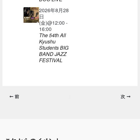
2026年8月28
日
(金)@12:00 -
16:00
The 54th All
Kyushu
Students BIG
BAND JAZZ
FESTIVAL
前
次