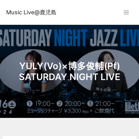
内
容
Music Live@鹿児島
を
ス
キ
ッ
プ
YULY(Vo)×博多俊輔(Pf)
SATURDAY NIGHT LIVE