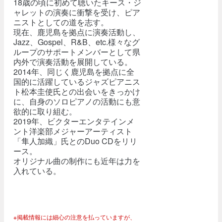
18歳の頃に初めて聴いたキース・ジ
ャレットの演奏に衝撃を受け、ピア
ニストとしての道を志す。
現在、鹿児島を拠点に演奏活動し、
Jazz、Gospel、R&B、etc.様々なグ
ループのサポートメンバーとして県
内外で演奏活動を展開している。
2014年、同じく鹿児島を拠点に全
国的に活躍しているジャズピアニス
ト松本圭使氏との出会いをきっかけ
に、自身のソロピアノの活動にも意
欲的に取り組む。
2019年、ビクターエンタテインメ
ント洋楽部メジャーアーティスト
「隼人加織」氏とのDuo CDをリリ
ース。
オリジナル曲の制作にも近年は力を
入れている。
※掲載情報には細心の注意を払っていますが、