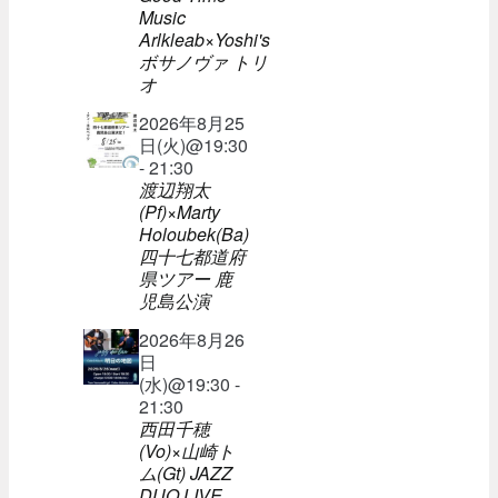
Music
Arlkleab×Yoshi's
ボサノヴァ トリ
オ
2026年8月25
日(火)@19:30
- 21:30
渡辺翔太
(Pf)×Marty
Holoubek(Ba)
四十七都道府
県ツアー 鹿
児島公演
2026年8月26
日
(水)@19:30 -
21:30
西田千穂
(Vo)×山崎ト
ム(Gt) JAZZ
DUO LIVE