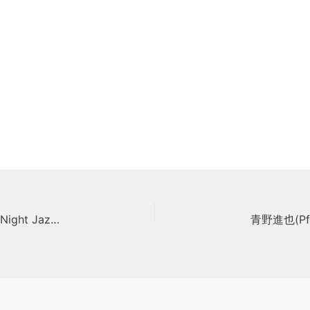
黒松錬太郎(Pf)×吉澤レイモンド武尊(Sax) Monday Night Jazz Live