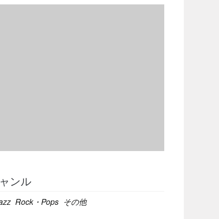
ャンル
azz
Rock・Pops
その他