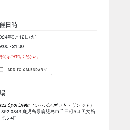
催日時
024年3月12日(火)
9:00 - 21:30
了時間はご確認ください。
ADD TO CALENDAR
Download ICS
Google Calendar
iCalen
場
azz Spot Lileth（ジャズスポット・リレット）
〒892-0843 鹿児島県鹿児島市千日町9-4 天文館
ビル 4F