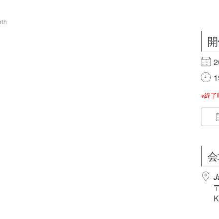
eth
開
2
1
※終
会
J
K