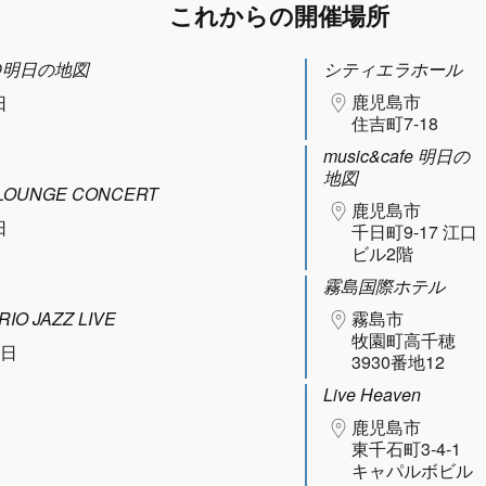
これからの開催場所
N@明日の地図
シティエラホール
鹿児島市
日
住吉町7-18
music&cafe 明日の
地図
UNGE CONCERT
鹿児島市
日
千日町9-17 江口
ビル2階
霧島国際ホテル
IO JAZZ LIVE
霧島市
牧園町高千穂
0日
3930番地12
Live Heaven
鹿児島市
東千石町3-4-1
キャパルボビル