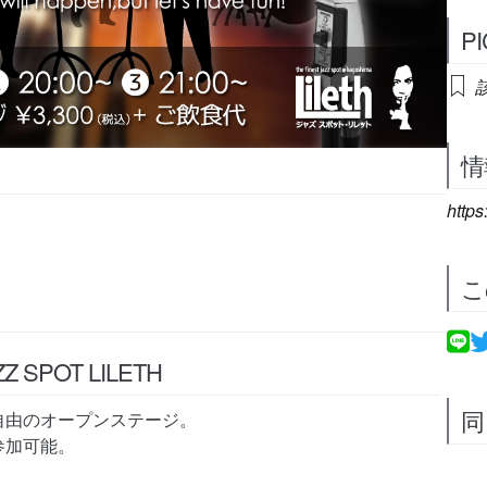
P
情
https
こ
Z SPOT LILETH
同
自由のオープンステージ。
参加可能。