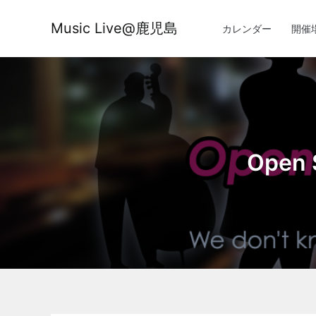
内
容
Music Live@鹿児島
カレンダー
開催
を
ス
キ
ッ
プ
Open 