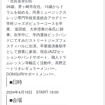
・宮田直幸(Ds)
26歳。茅ヶ崎市在住。13歳からド
ラムを始める。尚美ミュージックカ
レッジ専門学校音楽総合アカデミー
学科ジャズポピュラーコースを卒
業。 坂田稔、大井澄東の各氏に師
事。在学中に、学内選抜ビックバン
ドにてすみだストリートジャズフェ
スティバルに出演。卒業後演奏助手
として授業に参加。現在JAZZセッ
ションやバンドサポート、個人ドラ
ムレッスン等幅広く活動中。高野正
一トリオレギュラーメンバー。
DONGURIサポートメンバー。
■日時
2024年4月19日 START 19:00
■会場