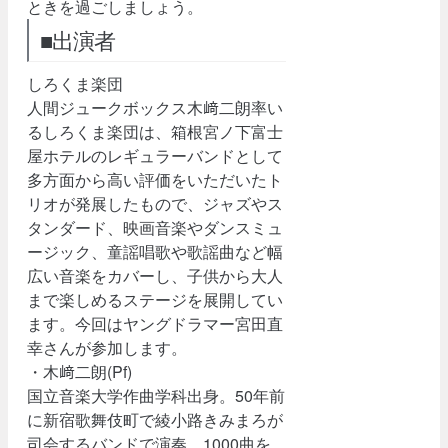
ときを過ごしましょう。
■出演者
しろくま楽団
人間ジュークボックス木﨑二朗率い
るしろくま楽団は、箱根宮ノ下富士
屋ホテルのレギュラーバンドとして
多方面から高い評価をいただいたト
リオが発展したもので、ジャズやス
タンダード、映画音楽やダンスミュ
ージック、童謡唱歌や歌謡曲など幅
広い音楽をカバーし、子供から大人
まで楽しめるステージを展開してい
ます。今回はヤングドラマー宮田直
幸さんが参加します。
・木﨑二朗(Pf)
国立音楽大学作曲学科出身。50年前
に新宿歌舞伎町で綾小路きみまろが
司会するバンドで演奏。1000曲を