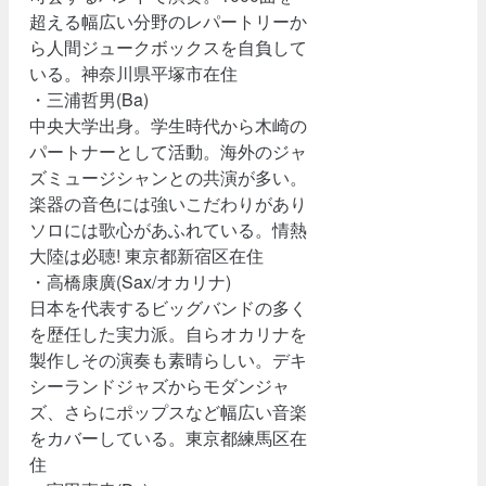
超える幅広い分野のレパートリーか
ら人間ジュークボックスを自負して
いる。神奈川県平塚市在住
・三浦哲男(Ba)
中央大学出身。学生時代から木崎の
パートナーとして活動。海外のジャ
ズミュージシャンとの共演が多い。
楽器の音色には強いこだわりがあり
ソロには歌心があふれている。情熱
大陸は必聴! 東京都新宿区在住
・高橋康廣(Sax/オカリナ)
日本を代表するビッグバンドの多く
を歴任した実力派。自らオカリナを
製作しその演奏も素晴らしい。デキ
シーランドジャズからモダンジャ
ズ、さらにポップスなど幅広い音楽
をカバーしている。東京都練馬区在
住