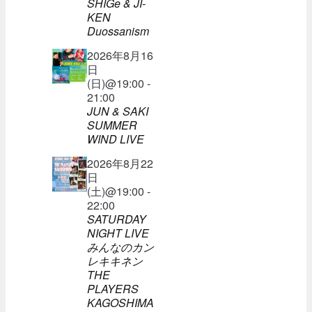
SHIGe & JI-
KEN
Duossanism
2026年8月16
日
(日)@19:00 -
21:00
JUN & SAKI
SUMMER
WIND LIVE
2026年8月22
日
(土)@19:00 -
22:00
SATURDAY
NIGHT LIVE
みんなのカン
レキキネン
THE
PLAYERS
KAGOSHIMA