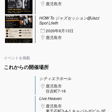
鹿児島市
HOW To ジャズセッション@Jazz
Spot Lileth
2026年8月13日
鹿児島市
イベントを掲載
これからの開催場所
シティエラホール
鹿児島市
住吉町7-18
Live Heaven
鹿児島市
東千石町3-4-1 キャパルボビル 3F