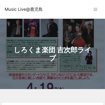
内
容
Music Live@鹿児島
を
ス
キ
ッ
プ
しろくま楽団 吉次郎ライ
ブ