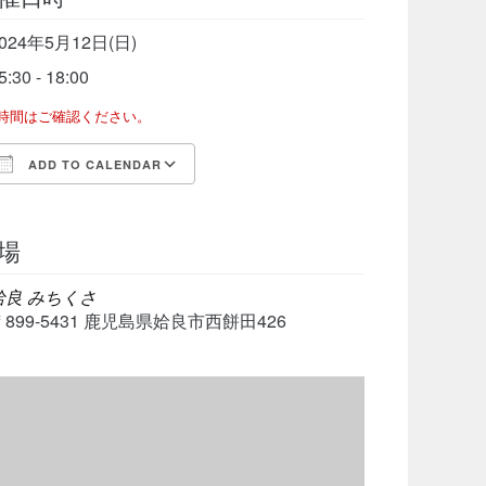
024年5月12日(日)
5:30 - 18:00
了時間はご確認ください。
ADD TO CALENDAR
Download ICS
Google Calendar
iCalen
場
姶良 みちくさ
〒899-5431 鹿児島県姶良市西餅田426