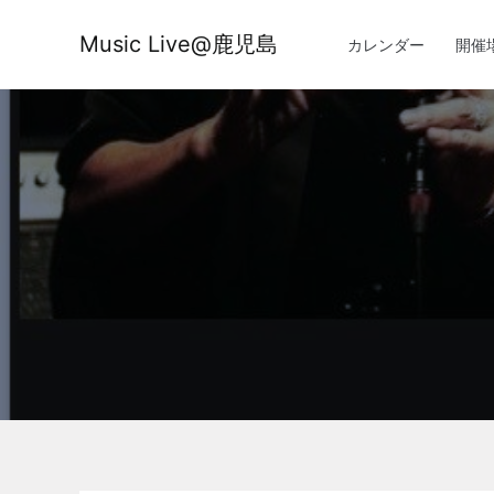
内
容
Music Live@鹿児島
カレンダー
開催
を
ス
キ
ッ
プ