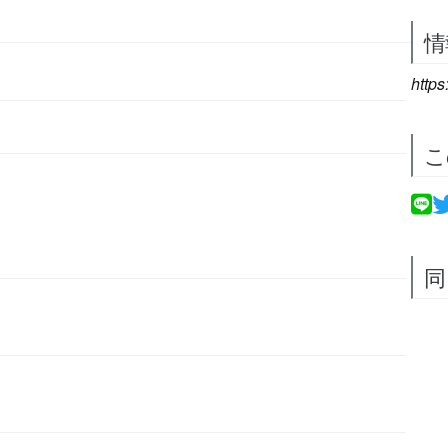
情
https
こ
同