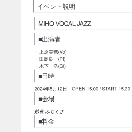
イベント説明
MIHO VOCAL JAZZ
■出演者
・上原美穂(Vo)
・田島良一(Pf)
・木下一浩(Gt)
■日時
2024年5月12日 OPEN 15:00 / START 15:30
■会場
姶良 みちくさ
■料金