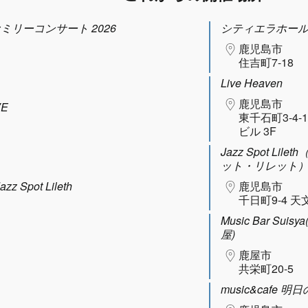
ファミリーコンサート 2026
シティエラホー
鹿児島市
住吉町7-18
Live Heaven
鹿児島市
VE
東千石町3-4-
ビル 3F
Jazz Spot Lil
ット・リレット
Spot Lileth
鹿児島市
千日町9-4 天
Music Bar Sui
屋)
鹿屋市
共栄町20-5
music&cafe 明