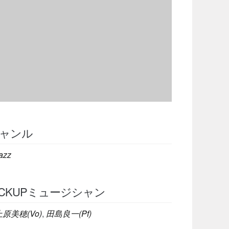
ャンル
azz
ICKUPミュージシャン
上原美穂(Vo)
,
田島良一(Pf)