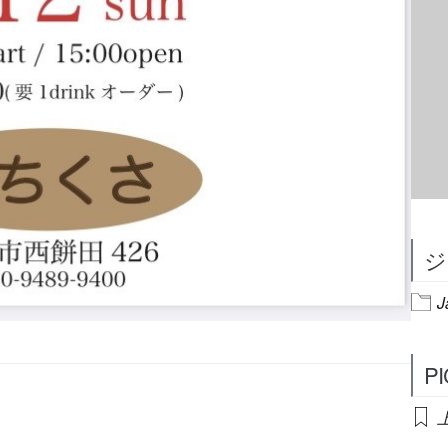
ジ
J
P