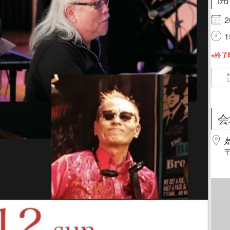
2
1
※終
会