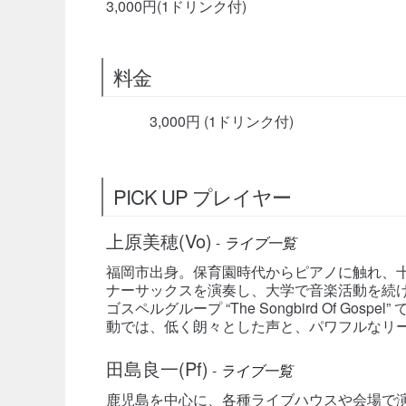
3,000円(1ドリンク付)
料金
3,000円 (1ドリンク付)
PICK UP プレイヤー
上原美穂(Vo)
-
ライブ一覧
福岡市出身。保育園時代からピアノに触れ、
ナーサックスを演奏し、大学で音楽活動を続け
ゴスペルグループ “The Songbird Of G
動では、低く朗々とした声と、パワフルなリ
田島良一(Pf)
-
ライブ一覧
鹿児島を中心に、各種ライブハウスや会場で