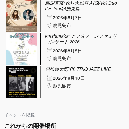
鳥淵杏奈(Vo)×大城直人(Gt/Vo) Duo
live tour@鹿児島
2026年8月7日
鹿児島市
kirishimakai アフタヌーンファミリー
コンサート 2026
2026年8月8日
鹿児島市
黒松錬太郎(Pf) TRIO JAZZ LIVE
2026年8月10日
鹿児島市
イベントを掲載
これからの開催場所