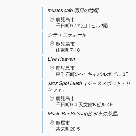
music&cafe 明日の地図
鹿児島市
千日町9-17 江口ビル2階
シティエラホール
鹿児島市
住吉町7-18
Live Heaven
鹿児島市
東千石町3-4-1 キャパルボビル 3F
Jazz Spot Lileth（ジャズスポット・リ
レット）
鹿児島市
千日町9-4 天文館Kビル 4F
Music Bar Suisya(旧:水車の茶屋)
鹿屋市
共栄町20-5