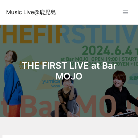
内
容
Music Live@鹿児島
を
ス
キ
ッ
プ
THE FIRST LIVE at Bar
MOJO