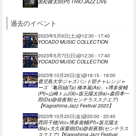
黒松錬太郎(Pf) TRIO JAZZ LIVE
過去のイベント
2023年5月6日(土)@12:30 - 17:40
YOCADO MUSIC COLLECTION
2023年5月7日(日)@12:30 - 17:40
YOCADO MUSIC COLLECTION
2023年10月20日(金)@18:15 - 19:00
鹿児島大学ジャズバンド部チャレンジャ
ーズ「亀田紬(Tp) 橋本嵐(As)」×博多俊輔
(Pf)×山崎トム(Gt)×坂元陽太(Ba)×森田孝一
郎(Ds)@前夜祭(センテラススクエア)
【Kagoshima Jazz Festival 2023】
2023年10月20日(金)@20:00 - 20:40
西田千穂(Vo)×博多俊輔(Pf)×坂元陽太
(Ba)×大久保重樹(Ds)@前夜祭(センテラス
スクエア)【Kagoshima Jazz Festival