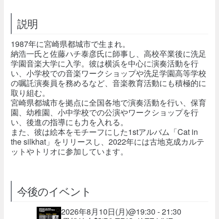
説明
1987年に宮崎県都城市で生まれ。
納浩一氏と佐藤ハチ泰彦氏に師事し、高校卒業後に洗足
学園音楽大学に入学。彼は横浜を中心に演奏活動を行
い、小学校での音楽ワークショップや洗足学園高等学校
の嘱託演奏員を務めるなど、音楽教育活動にも積極的に
取り組む。
宮崎県都城市を拠点に全国各地で演奏活動を行い、保育
園、幼稚園、小中学校での公演やワークショップを行
い、後進の指導にも力を入れる。
また、彼は絵本をモチーフにした1stアルバム「Cat in
the silkhat」をリリースし、2022年には古地克成カルテ
ットやトリオに参加しています。
今後のイベント
2026年8月10日(月)@19:30 - 21:30