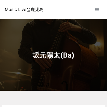
内
容
Music Live@鹿児島
を
ス
キ
ッ
プ
坂元陽太(Ba)