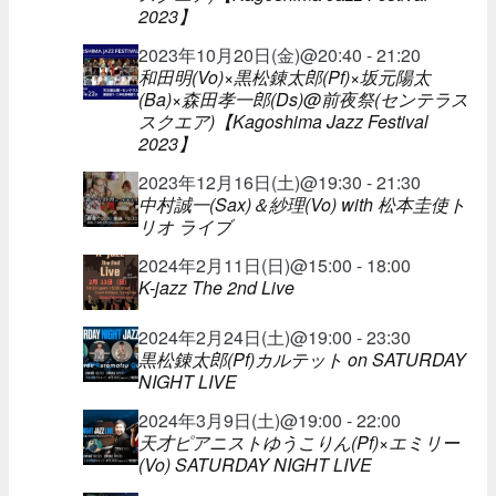
2023】
2023年10月20日(金)@20:40 - 21:20
和田明(Vo)×黒松錬太郎(Pf)×坂元陽太
(Ba)×森田孝一郎(Ds)@前夜祭(センテラス
スクエア)【Kagoshima Jazz Festival
2023】
2023年12月16日(土)@19:30 - 21:30
中村誠一(Sax)＆紗理(Vo) with 松本圭使ト
リオ ライブ
2024年2月11日(日)@15:00 - 18:00
K-jazz The 2nd Live
2024年2月24日(土)@19:00 - 23:30
黒松錬太郎(Pf)カルテット on SATURDAY
NIGHT LIVE
2024年3月9日(土)@19:00 - 22:00
天才ピアニストゆうこりん(Pf)×エミリー
(Vo) SATURDAY NIGHT LIVE