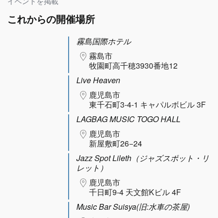
イベントを掲載
これからの開催場所
霧島国際ホテル
霧島市
牧園町高千穂3930番地12
Live Heaven
鹿児島市
東千石町3-4-1 キャパルボビル 3F
LAGBAG MUSIC TOGO HALL
鹿児島市
新屋敷町26−24
Jazz Spot Lileth（ジャズスポット・リ
レット）
鹿児島市
千日町9-4 天文館Kビル 4F
Music Bar Suisya(旧:水車の茶屋)