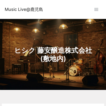
内
容
Music Live@鹿児島
を
ス
キ
ッ
プ
ヒシク 藤安醸造株式会社
(敷地内)