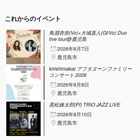
これからのイベント
鳥淵杏奈(Vo)×大城直人(Gt/Vo) Duo
live tour@鹿児島
2026年8月7日
鹿児島市
kirishimakai アフタヌーンファミリー
コンサート 2026
2026年8月8日
鹿児島市
黒松錬太郎(Pf) TRIO JAZZ LIVE
2026年8月10日
鹿児島市