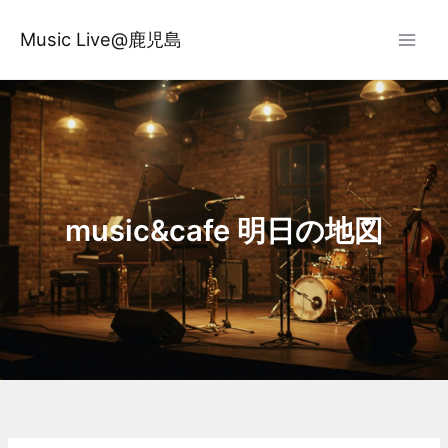
内
容
Music Live@鹿児島
を
ス
キ
ッ
プ
music&cafe 明日の地図