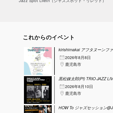
Jazz Spot Lileth（ジャズスポット・リレット）
これからのイベント
kirishimakai アフタヌーン
2026年8月8日
鹿児島市
黒松錬太郎(Pf) TRIO JAZZ LI
2026年8月10日
鹿児島市
HOW To ジャズセッション@Jazz 