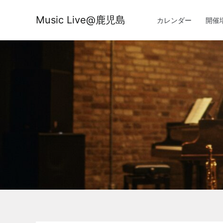
内
容
Music Live@鹿児島
カレンダー
開催
を
ス
キ
ッ
プ