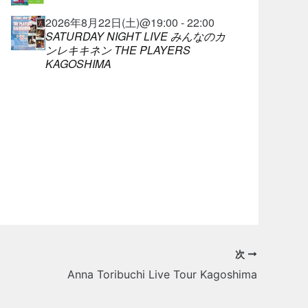
2026年8月22日(土)@19:00 - 22:00
SATURDAY NIGHT LIVE みんなのカ
ンレキキネン THE PLAYERS
KAGOSHIMA
次
Anna Toribuchi Live Tour Kagoshima