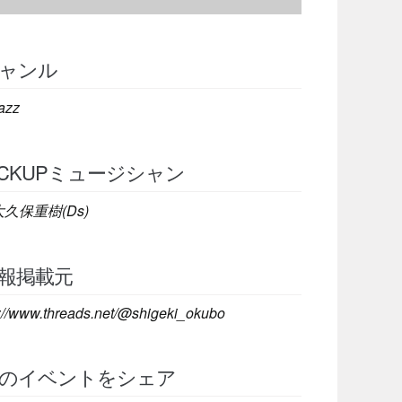
ャンル
azz
ICKUPミュージシャン
大久保重樹(Ds)
報掲載元
s://www.threads.net/@shigeki_okubo
のイベントをシェア