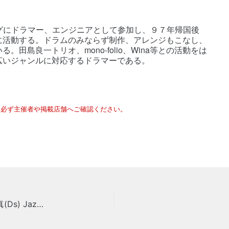
ィングにドラマー、エンジニアとして参加し、９７年帰国後
に活動する。ドラムのみならず制作、アレンジもこなし、
田島良一トリオ、mono-folio、Wina等との活動をは
広いジャンルに対応するドラマーである。
は必ず主催者や掲載店舗へご確認ください。
西野龍司(Ba)×エミリー(Vo)×磯山和彦(Gt)×野口諒真(Ds) Jazz & Rock Crossover