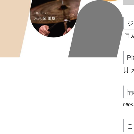
ジ
J
P
情
http
こ