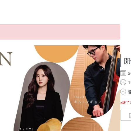
開
2
1
開
※終