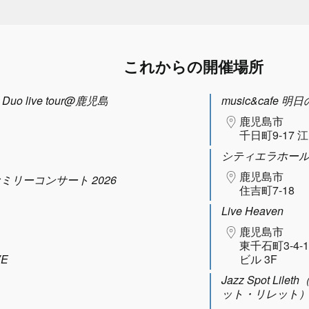
これからの開催場所
uo live tour@鹿児島
music&cafe 明
鹿児島市
千日町9-17 
シティエラホー
鹿児島市
ファミリーコンサート 2026
住吉町7-18
Live Heaven
鹿児島市
東千石町3-4-
VE
ビル 3F
Jazz Spot Lil
ット・リレット