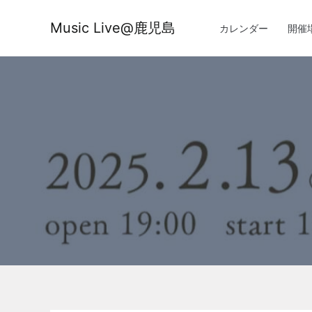
内
容
Music Live@鹿児島
カレンダー
開催
を
ス
キ
ッ
プ