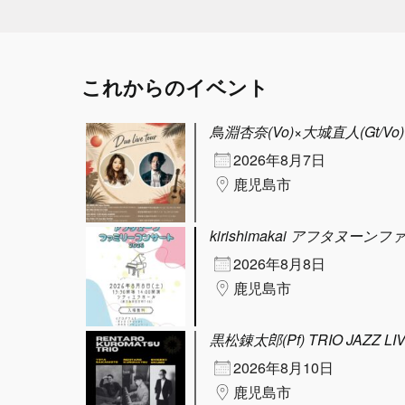
これからのイベント
鳥淵杏奈(Vo)×大城直人(Gt/Vo) D
2026年8月7日
鹿児島市
kirishimakai アフタヌーン
2026年8月8日
鹿児島市
黒松錬太郎(Pf) TRIO JAZZ LI
2026年8月10日
鹿児島市