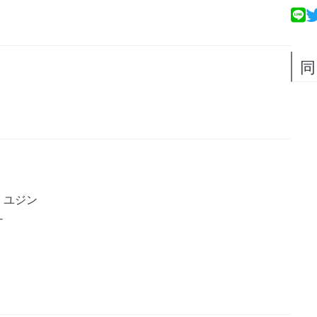
同
・ユジン
ナ