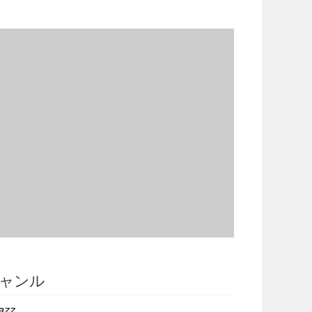
ャンル
azz