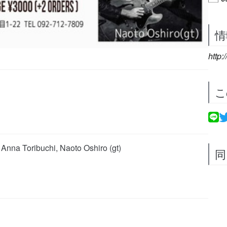
情
http:
こ
Anna Toribuchi, Naoto Oshiro (gt)
同