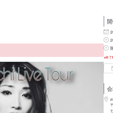
開
2
2
開
※終
会
m