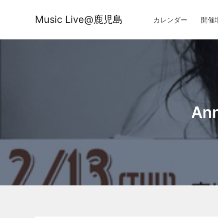
内
容
Music Live@鹿児島
カレンダー
開催
を
ス
キ
ッ
プ
Ann