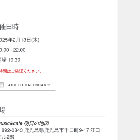
催日時
025年2月13日(木)
0:00 - 22:00
場 19:30
了時間はご確認ください。
ADD TO CALENDAR
Download ICS
Google Calendar
iCalen
場
usic&cafe 明日の地図
〒892-0843 鹿児島県鹿児島市千日町9-17 江口
ビル2階