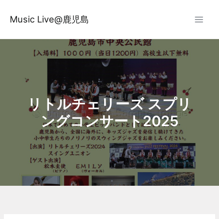
内
容
Music Live@鹿児島
を
ス
キ
ッ
プ
リトルチェリーズ スプリ
ングコンサート2025