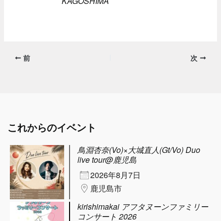
KAGOSHIMA
前
次
これからのイベント
鳥淵杏奈(Vo)×大城直人(Gt/Vo) Duo
live tour@鹿児島
2026年8月7日
鹿児島市
kirishimakai アフタヌーンファミリー
コンサート 2026