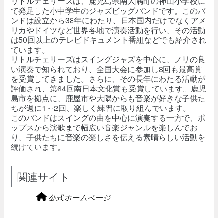
リトルチェリーズは、鹿児島県南大隅町の神山小学校に
て発足した小中学生のジャズビッグバンドです。このバ
ンドは設立から38年にわたり、日本国内だけでなくアメ
リカやドイツなど世界各地で演奏活動を行い、その活動
は50回以上のテレビドキュメント番組などでも紹介され
ています。
リトルチェリーズはスイングジャズを中心に、ノリの良
い演奏で知られており、全国大会に参加し8回も最高賞
を受賞してきました。さらに、その長年にわたる活動が
評価され、第64回南日本文化賞も受賞しています。鹿児
島市を拠点に、鹿屋市や大隅からも音楽が好きな子供た
ちが週に1～2回、楽しく練習に取り組んでいます。
このバンドはスイングの曲を中心に演奏する一方で、ポ
ップスから演歌まで幅広い音楽ジャンルを楽しんでお
り、子供たちに音楽の楽しさを伝える素晴らしい活動を
続けています。
関連サイト
公式ホームページ