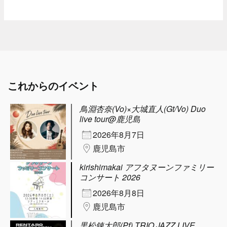
これからのイベント
鳥淵杏奈(Vo)×大城直人(Gt/Vo) Duo
live tour@鹿児島
2026年8月7日
鹿児島市
kirishimakai アフタヌーンファミリー
コンサート 2026
2026年8月8日
鹿児島市
黒松錬太郎(Pf) TRIO JAZZ LIVE