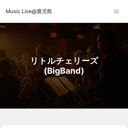
内
容
Music Live@鹿児島
を
ス
キ
ッ
プ
リトルチェリーズ
(BigBand)