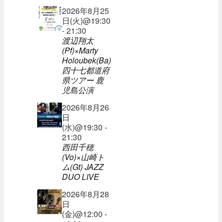
2026年8月25
日(火)@19:30
- 21:30
渡辺翔太
(Pf)×Marty
Holoubek(Ba)
四十七都道府
県ツアー 鹿
児島公演
2026年8月26
日
(水)@19:30 -
21:30
西田千穂
(Vo)×山崎ト
ム(Gt) JAZZ
DUO LIVE
2026年8月28
日
(金)@12:00 -