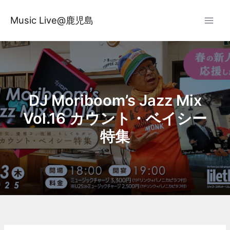
内
容
Music Live@鹿児島
を
ス
キ
ッ
プ
DJ Moriboom’s Jazz Mix
Vol.16 カウント・ベイシー
特集