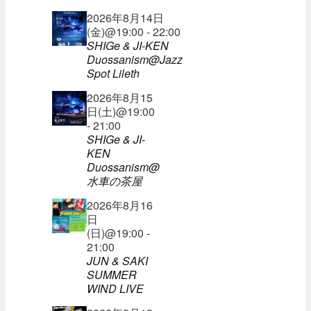
2026年8月14日
(金)@19:00 - 22:00
SHIGe & JI-KEN
Duossanism@Jazz
Spot Lileth
2026年8月15
日(土)@19:00
- 21:00
SHIGe & JI-
KEN
Duossanism@
水車の茶屋
2026年8月16
日
(日)@19:00 -
21:00
JUN & SAKI
SUMMER
WIND LIVE