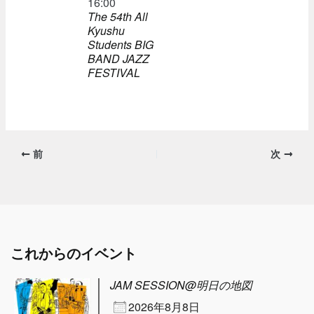
16:00
The 54th All
Kyushu
Students BIG
BAND JAZZ
FESTIVAL
前
次
これからのイベント
JAM SESSION@明日の地図
2026年8月8日